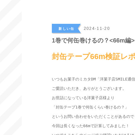
>
2024-11-20
新しい缶
1巻で何缶巻けるの？<66m編>
封缶テープ66m検証レ
いつもお菓子のミカタDM「洋菓子店SMILE通信
ご愛読いただき、ありがとうございます。

お世話になっている洋菓子店様より

「封缶テープ1巻で何缶くらい巻けるの？」

というお問い合わせをいただくことがあるので

今回は長くなった66mで計算してみました！
