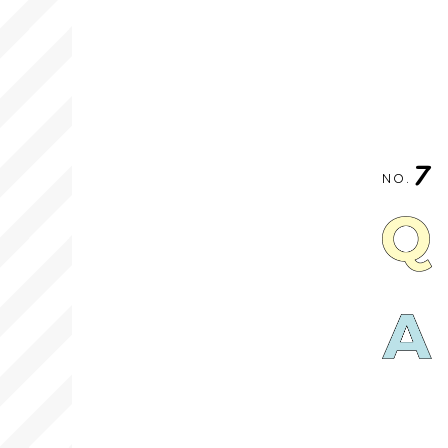
7
NO.