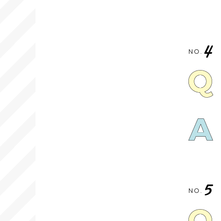
4
NO.
5
NO.