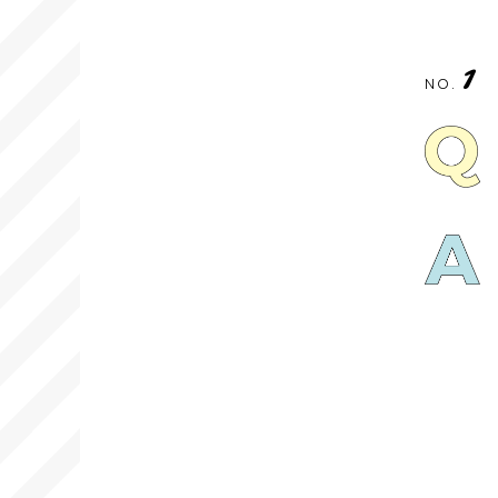
1
NO.