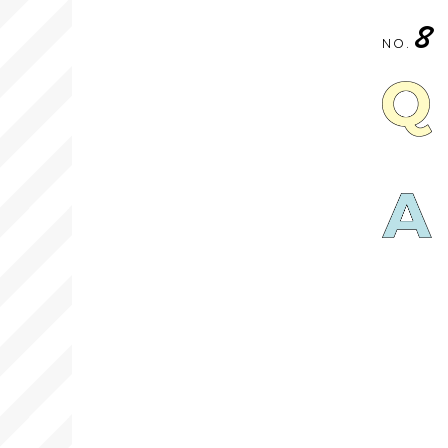
8
NO.