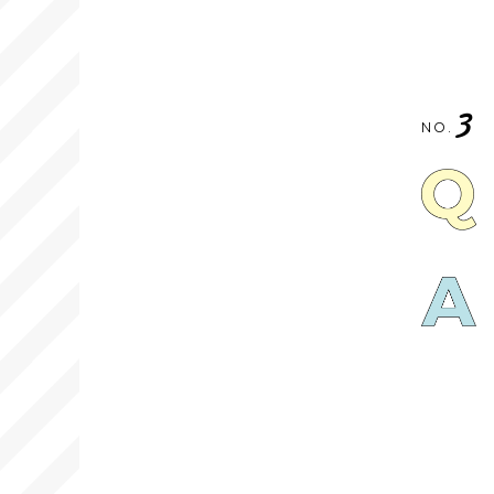
3
NO.