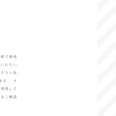
店様で個包
用いただい
スズラン缶
ます。 そ
ご用意して
」をご確認