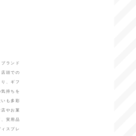
。ブランド
、店頭での
より、ギフ
の気持ちを
使いも多彩
お店やお菓
て、実用品
ディスプレ