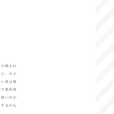
る小物入れ
たり、小さ
使い道は無
想で再利用
な使い方が
スするのも