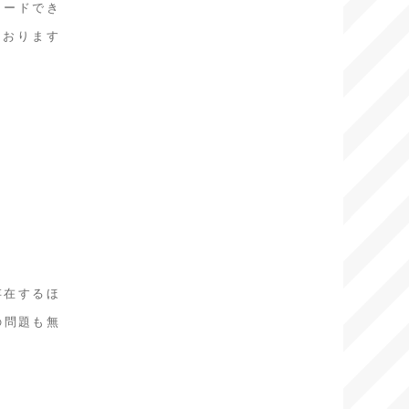
ロードでき
ております
存在するほ
の問題も無