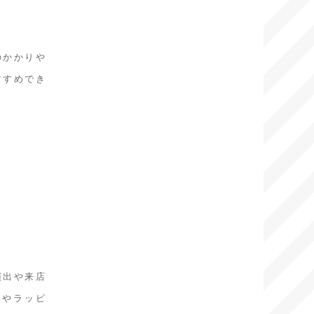
のかかりや
すすめでき
演出や来店
Pやラッピ