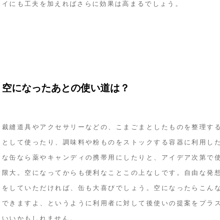
イにも工夫を加えればさらに効果は高まるでしょう。
空になったあとの使い道は？
裁縫道具やアクセサリーなどの、こまごまとしたものを整理す
として使ったり、調味料や粉ものをストックする容器に利用し
な缶なら薬やキャンディの携帯用にしたりと、アイデア次第で
限大。空になってからも便利なことこの上なしです。自由な発
をしていただければ、缶も大喜びでしょう。空になったらこん
できますよ、というように利用者に対して後使いの提案をプラ
いいかもしれません。