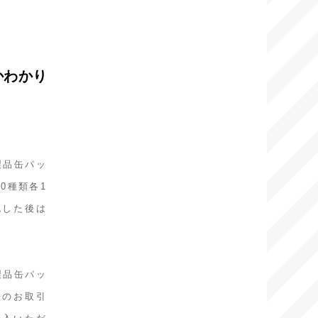
かわかり
製品缶パッ
0種類各1
認した後は
製品缶パッ
缶のお取引