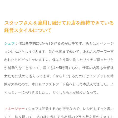
スタッフさんを雇用し続けてお店を維持できている
経営スタイルについて
シェフ
：僕は基本的に0から1を作るのが仕事です。あとはオペレーシ
ョン組んだらもう引きます。朝から晩まで働いて、あれこれワーワー言
われたらビビっちゃいますよ。僕はもう洗い物したりイチゴ切ったりと
か補助的なことやって、居ても4〜5時間くらい。仕事の内容も全部彼
女たちに決めてもらってます。0から1にするためにはインプットの時
間が大事なので。昨日もファストフード店へ行って本読んでました。よ
くセミナーにも行きましたし。どうしたら人が続くかなって。
マネージャー
：シェフは開発するのが得意なので、レシピをずっと書い
てて。絵を描いて、その横に作り方や材料のグラム数を細かくメモし