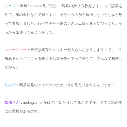
シェフ
：当時facebook見てたら「写真の撮り方教えます」って記事を
見て。缶の会社なんて知らずに、そういうのから勉強しないとなぁと思
って参加しました。行ってみたら缶の大きい工場があってびっくり。そ
っから缶使ってみようかって。
マネージャー
：最初は既存のクッキーが入らへんどうしようって。この
缶あるからここに入る映えるお菓子作ってって言うて、みんなで相談し
ながら。
しみず
：商品開発のアイデアのために何か見たりされるんですか？
松浦さん
：
instagramとかは色々見たりしてるんですが、すでに頭の中
には理想があるので。