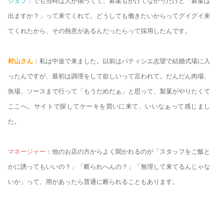
シェフ
：でも当時は人が揃ってて、募集もかけてなかったけど「募集は
出ますか？」って来てくれて。どうしても働きたいからってグイグイ来
てくれたから、その熱意があるんだったらって採用したんです。
村山さん
：私は中途で来ました。以前はパティシエ志望で結婚式場に入
ったんですが、最初は調理をして欲しいって言われて。だんだん肉場、
魚場、ソースまで行って「もうだめだぁ」と思って、製菓がやりたくて
ここへ。サイトで探してケーキを買いに来て、いいなぁって感じまし
た。
マネージャー
：他のお店の方からよく聞かれるのが「スタッフをご飯と
かに誘ってもいいの？」「断られへんの？」「無理して来てるんじゃな
いか」って。用があったら普通に断られることもあります。