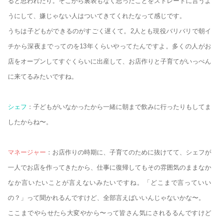
ると思われたり。そこから裏表もなく思ったことをストレートに言うよ
うにして、嫌じゃない人はついてきてくれたなって感じです。
うちは子どもができるのがすごく遅くて。2人とも現役バリバリで朝イ
チから深夜までってのを13年くらいやってたんですよ。多くの人がお
店をオープンしてすぐくらいに出産して、お店作りと子育てがいっぺん
に来てるみたいですね。
シェフ
：子どもがいなかったから一緒に朝まで飲みに行ったりもしてま
したからね〜。
マネージャー
：お店作りの時期に、子育てのために抜けてて、シェフが
一人でお店を作ってきたから、仕事に復帰してもその雰囲気のままなか
なか言いたいことが言えないみたいですね。「どこまで言っていい
の？」って聞かれるんですけど、全部言えばいいんじゃないかな〜。
ここまでやらせたら大変やから〜って皆さん気にされるるんですけど