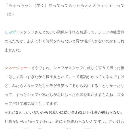
「ちゃっちゃと（早く）やってって言うたらええんちゃう？」って
（笑）
しみず
：スタッフさんとのいい関係を作れるお店って、シェフや経営側
の人たちが、あえて引く時間を作らないと育つ場ができないのかもしれ
ませんね。
マネージャー
：そうですね。シェフがスタッフに厳しく言うて帰った後
「厳しく言いすぎたから様子見といて」って電話かかってくるんですけ
ど、みたらスタッフたちゲラゲラ笑ってるから気にすることなかったな
って。ずっとシェフや私たちがお店おったら気を遣いますもんね。スタ
ッフだけで和気藹々としてます。
それに
2人しかいないからお互いに助け合わないと仕事が終わらない。
社員が5〜6人揃ってた時は、逆に全然終わらないんですよ。声かけ合