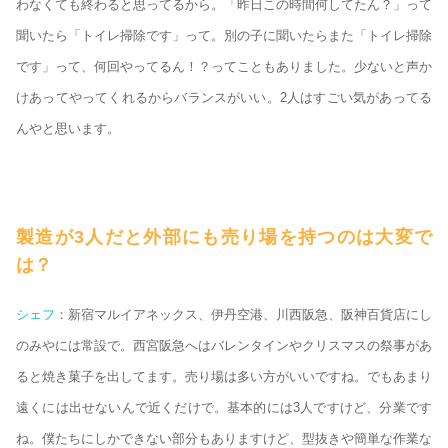
わなくても終わると思ってるから。「昨日この時間何してたん？」って
聞いたら「トイレ掃除です」って。別の子に聞いたらまた「トイレ掃除
です」って、何回やってるん！？ってこともありました。少ないと声か
けあってやってくれるからバランスがいい。2人はすごい気があってる
んやと思います。
製造が3人だと外部にも売り場を持つのは大変で
は？
シェフ
：新宿マルイアネックス、伊丹空港、川西阪急、阪神百貨店にし
のみやには常設で。西宮阪急へはバレンタインやクリスマスの祭事があ
ると焼き菓子を出してます。売り場は多い方がいいですね。でもあまり
遠くには出せないんで近くだけで。基本的には3人ですけど、分業です
ね。僕たちにしかできない部分もありますけど、型抜きや簡単な作業な