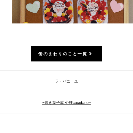
缶のまわりのこと一覧
~ラ・バニーユ~
~焼き菓子屋 心種cocotane~