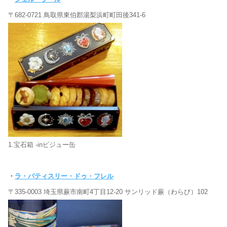
〒682-0721 鳥取県東伯郡湯梨浜町町田後341-6
1.宝石箱 -inビジュー缶
・
ラ・パティスリー・ドゥ・フレル
〒335-0003 埼玉県蕨市南町4丁目12-20 サンリッド蕨（わらび）102