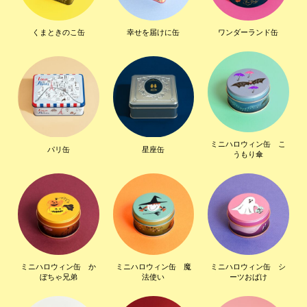
くまときのこ缶
幸せを届けに缶
ワンダーランド缶
ミニハロウィン缶 こ
パリ缶
星座缶
うもり傘
ミニハロウィン缶 か
ミニハロウィン缶 魔
ミニハロウィン缶 シ
ぼちゃ兄弟
法使い
ーツおばけ