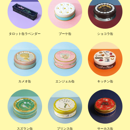
タロット缶ラベンダー
ブーケ缶
ショコラ缶
カメオ缶
エンジェル缶
キッチン缶
スズラン缶
プリンス缶
サーカス缶