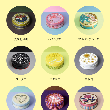
太陽と月缶
ハミング缶
アドベンチャー缶
ロック缶
ミモザ缶
白夜缶