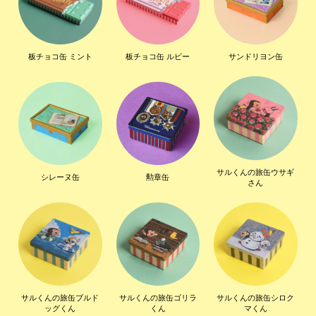
板チョコ缶 ミント
板チョコ缶 ルビー
サンドリヨン缶
サルくんの旅缶ウサギ
シレーヌ缶
勲章缶
さん
サルくんの旅缶ブルド
サルくんの旅缶ゴリラ
サルくんの旅缶シロク
ッグくん
くん
マくん