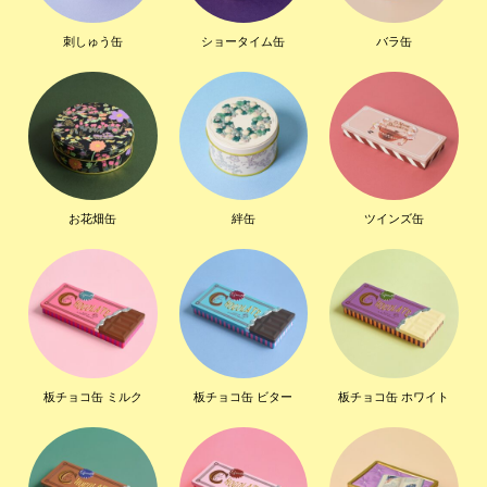
刺しゅう缶
ショータイム缶
バラ缶
お花畑缶
絆缶
ツインズ缶
板チョコ缶 ミルク
板チョコ缶 ビター
板チョコ缶 ホワイト