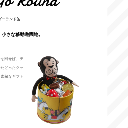
Go Round
ゴーランド缶
、小さな移動遊園地。
缶を回せば、テ
かたどったクッ
む素敵なギフト