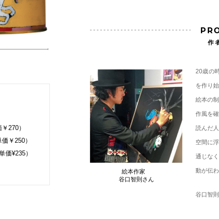
PRO
作
20歳の
を作り始
絵本の制
作風を確
価￥270）
読んだ人
単価￥250）
空間に浮
単価¥235）
通じなく
動が伝わ
絵本作家
谷口智則さん
谷口智則