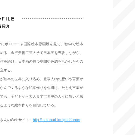
FILE
者紹介
時にボローニャ国際絵本原画展を見て、独学で絵本
める。金沢美術工芸大学で日本画を専攻しながら、
作を続け、日本画の持つ空間や色調を活かした今の
立する。
が絵本の世界に入り込め、登場人物の想いや言葉が
かんでくるような絵本作りを心掛け、たとえ言葉が
ても、子どもから大人まで世界中の人々に想いと感
るような絵本作りを目指している。
さんのWebサイト：
http://tomonori-taniguchi.com