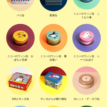
ミニハロウィン缶 こ
パリ缶
星座缶
うもり傘
ミニハロウィン缶 か
ミニハロウィン缶 魔
ミニハロウィン缶 シ
ぼちゃ兄弟
法使い
ーツおばけ
100人サンタ缶
サンタからの贈り物缶
ガレット・デ・ロワ缶