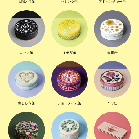
太陽と月缶
ハミング缶
アドベンチャー缶
ロック缶
ミモザ缶
白夜缶
刺しゅう缶
ショータイム缶
バラ缶