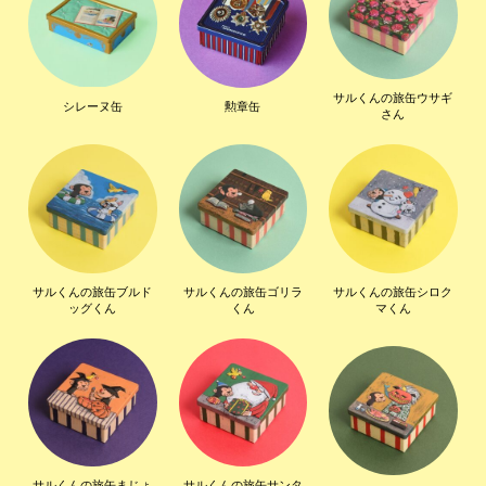
サルくんの旅缶ウサギ
シレーヌ缶
勲章缶
さん
サルくんの旅缶ブルド
サルくんの旅缶ゴリラ
サルくんの旅缶シロク
ッグくん
くん
マくん
サルくんの旅缶まじょ
サルくんの旅缶サンタ