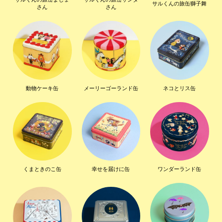
サルくんの旅缶獅子舞
さん
さん
動物ケーキ缶
メーリーゴーランド缶
ネコとリス缶
くまときのこ缶
幸せを届けに缶
ワンダーランド缶