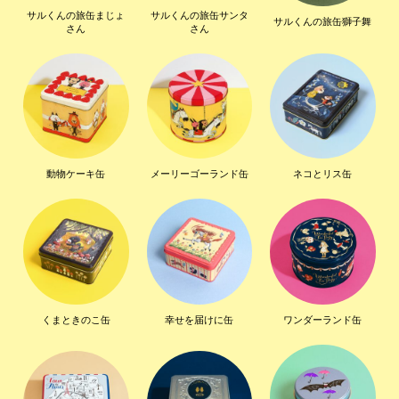
サルくんの旅缶まじょ
サルくんの旅缶サンタ
サルくんの旅缶獅子舞
さん
さん
動物ケーキ缶
メーリーゴーランド缶
ネコとリス缶
くまときのこ缶
幸せを届けに缶
ワンダーランド缶