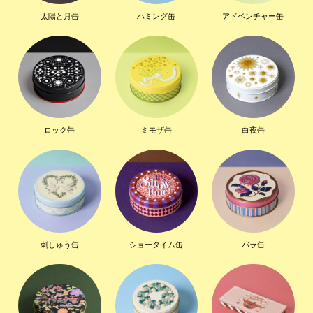
太陽と月缶
ハミング缶
アドベンチャー缶
ロック缶
ミモザ缶
白夜缶
刺しゅう缶
ショータイム缶
バラ缶