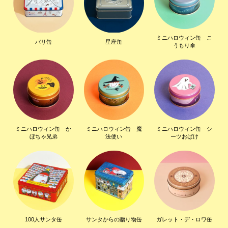
ミニハロウィン缶 こ
パリ缶
星座缶
うもり傘
ミニハロウィン缶 か
ミニハロウィン缶 魔
ミニハロウィン缶 シ
ぼちゃ兄弟
法使い
ーツおばけ
100人サンタ缶
サンタからの贈り物缶
ガレット・デ・ロワ缶