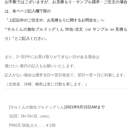
お手数ではございますが、お見積もり・サンプル請求・ご注文の場合
は、各ページ記入欄下部の
「上記以外のご注文や、お見積もりに関するお問合せ」へ
“サルくんの旅缶ブルドッグくん 50缶-注文（or サンプル or 見積も
り）”とご記入ください。
また、2~3日中にお受け取りができない日がある場合は
避けたい着日の記入もお願いいたします。
記入がない場合は通常当日〜翌日発送で、翌日〜翌々日に到着します。
（北海道、沖縄、離島は更に日数を要します。）
[サルくんの旅缶ブルドッグくん]
2021年
9月15日AMまで
SIZE: 74×74×32（mm）
PRICE:50缶入り……￥130