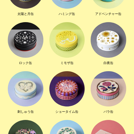
太陽と月缶
ハミング缶
アドベンチャー缶
ロック缶
ミモザ缶
白夜缶
刺しゅう缶
ショータイム缶
バラ缶