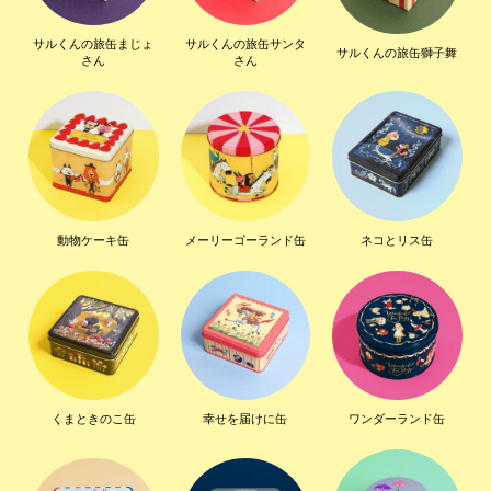
サルくんの旅缶まじょ
サルくんの旅缶サンタ
サルくんの旅缶獅子舞
さん
さん
動物ケーキ缶
メーリーゴーランド缶
ネコとリス缶
くまときのこ缶
幸せを届けに缶
ワンダーランド缶