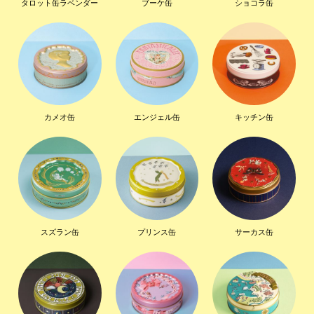
タロット缶ラベンダー
ブーケ缶
ショコラ缶
カメオ缶
エンジェル缶
キッチン缶
スズラン缶
プリンス缶
サーカス缶