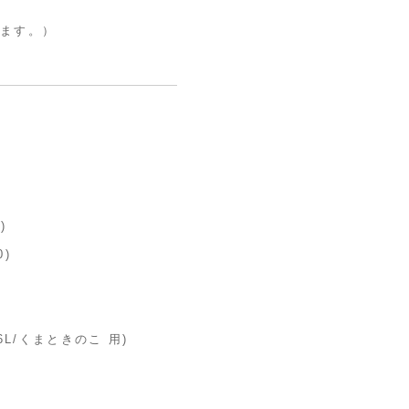
します。）
)
)
)
缶96L/くまときのこ 用)