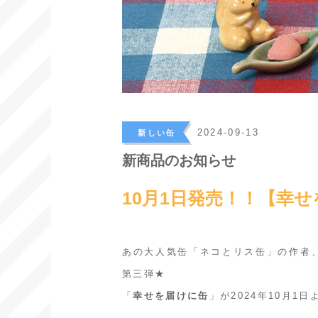
>
2024-09-13
新しい缶
新商品のお知らせ
10月1日発売！！【幸
あの大人気缶「ネコとリス缶」の作者
第三弾★
「
幸せを届けに缶
」が2024年10月1