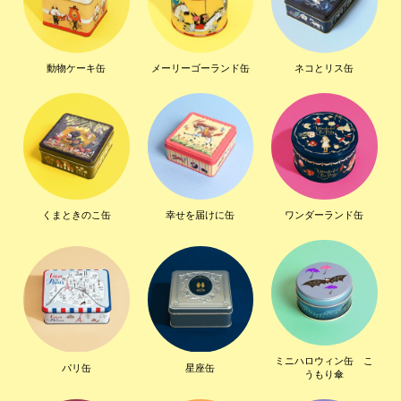
動物ケーキ缶
メーリーゴーランド缶
ネコとリス缶
くまときのこ缶
幸せを届けに缶
ワンダーランド缶
ミニハロウィン缶 こ
パリ缶
星座缶
うもり傘