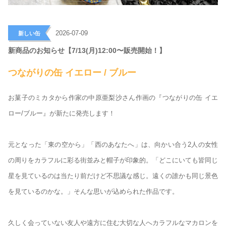
>
2026-07-09
新しい缶
新商品のお知らせ【7/13(月)12:00〜販売開始！】
つながりの缶 イエロー / ブルー
お菓子のミカタから作家の中原亜梨沙さん作画の『つながりの缶 イエ
ロー/ブルー』が新たに発売します！
元となった「東の空から」「西のあなたへ」は、向かい合う2人の女性
の周りをカラフルに彩る街並みと帽子が印象的。「どこにいても皆同じ
星を見ているのは当たり前だけど不思議な感じ。遠くの誰かも同じ景色
を見ているのかな。」そんな思いが込められた作品です。
久しく会っていない友人や遠方に住む大切な人へカラフルなマカロンを