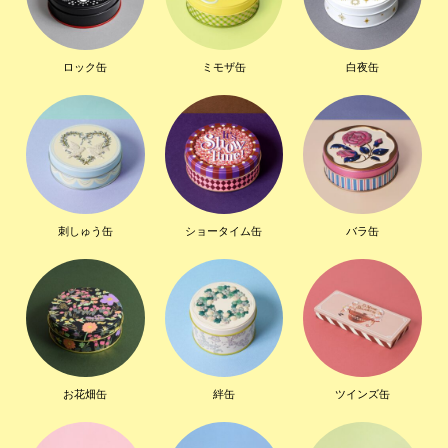
ロック缶
ミモザ缶
白夜缶
刺しゅう缶
ショータイム缶
バラ缶
お花畑缶
絆缶
ツインズ缶