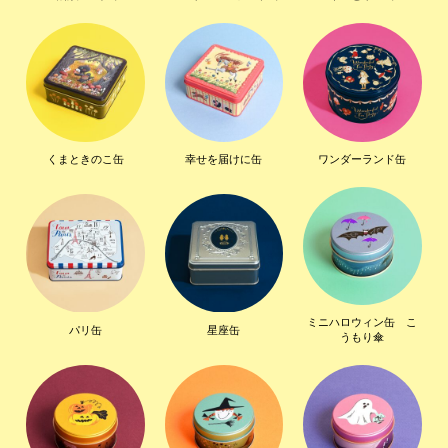
くまときのこ缶
幸せを届けに缶
ワンダーランド缶
ミニハロウィン缶 こ
パリ缶
星座缶
うもり傘