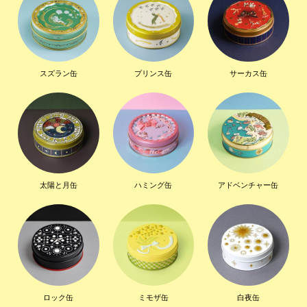
スズラン缶
プリンス缶
サーカス缶
太陽と月缶
ハミング缶
アドベンチャー缶
ロック缶
ミモザ缶
白夜缶