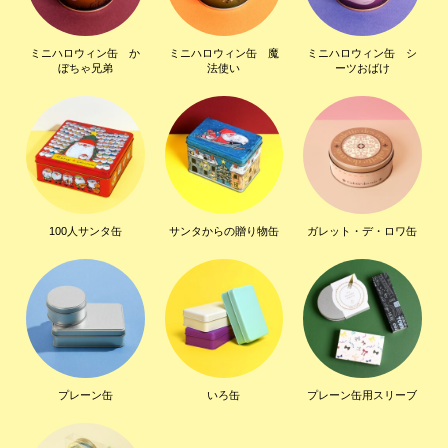
ミニハロウィン缶 か
ミニハロウィン缶 魔
ミニハロウィン缶 シ
ぼちゃ兄弟
法使い
ーツおばけ
100人サンタ缶
サンタからの贈り物缶
ガレット・デ・ロワ缶
プレーン缶
いろ缶
プレーン缶用スリーブ