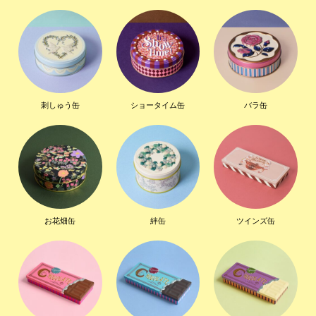
刺しゅう缶
ショータイム缶
バラ缶
お花畑缶
絆缶
ツインズ缶