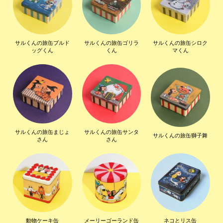
サルくんの旅缶ブルド
サルくんの旅缶ゴリラ
サルくんの旅缶シロク
ッグくん
くん
マくん
サルくんの旅缶まじょ
サルくんの旅缶サンタ
サルくんの旅缶獅子舞
さん
さん
動物ケーキ缶
メーリーゴーランド缶
ネコとリス缶