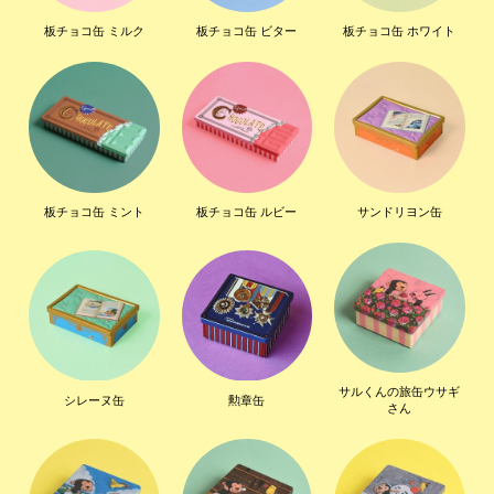
板チョコ缶 ミルク
板チョコ缶 ビター
板チョコ缶 ホワイト
板チョコ缶 ミント
板チョコ缶 ルビー
サンドリヨン缶
サルくんの旅缶ウサギ
シレーヌ缶
勲章缶
さん