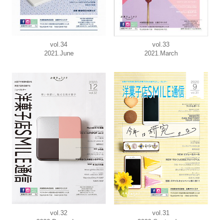
vol.34
vol.33
2021.June
2021.March
vol.32
vol.31