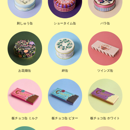
刺しゅう缶
ショータイム缶
バラ缶
お花畑缶
絆缶
ツインズ缶
板チョコ缶 ミルク
板チョコ缶 ビター
板チョコ缶 ホワイト