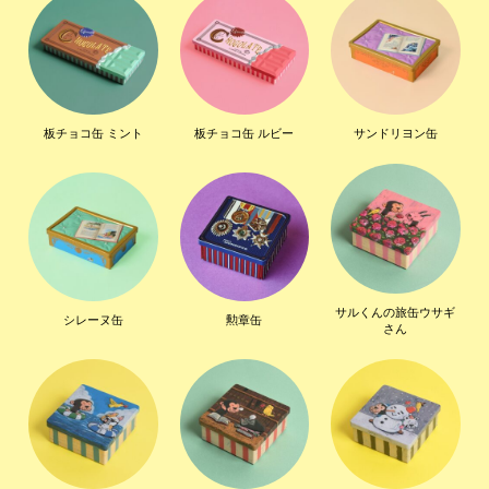
板チョコ缶 ミント
板チョコ缶 ルビー
サンドリヨン缶
サルくんの旅缶ウサギ
シレーヌ缶
勲章缶
さん