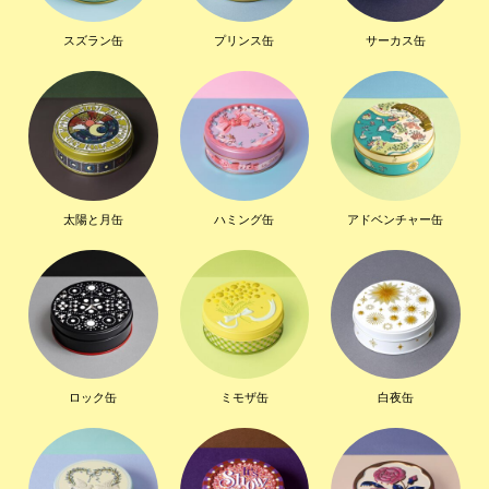
スズラン缶
プリンス缶
サーカス缶
太陽と月缶
ハミング缶
アドベンチャー缶
ロック缶
ミモザ缶
白夜缶