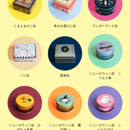
くまときのこ缶
幸せを届けに缶
ワンダーランド缶
ミニハロウィン缶 こ
パリ缶
星座缶
うもり傘
ミニハロウィン缶 か
ミニハロウィン缶 魔
ミニハロウィン缶 シ
ぼちゃ兄弟
法使い
ーツおばけ