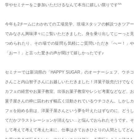
学やセミナーをご参加いただけるなんて本当に嬉しい限りです^^
今年も2チームにわかれての工場見学、現場スタッフの解説つきツアー
でみなさん興味津々にご覧いただきました。身を乗り出してじーっと見
つめられたり、その場での疑問も気軽にご質問いただき「へー！」や
「おー！」と言った驚きの声が聞けて嬉しかったです♪
セミナーでは新潟県の「HAPPY SUGAR」のオーナーシェフ、ウチコ
さんこと内山智子さんにお越しいただきました！洋菓子販売だけでなく
カフェの経営やお菓子教室、出張お菓子教室やレシピ考案などなど、お
菓子屋さんの枠に囚われず幅広く活動されているウチコさん。しかしカ
フェを始める前は、洋菓子屋さんという夢を叶えたはずなのに、どうし
てだかフラストレーションが消えない…と悩んでおられたそうです。そ
して考えて考えて考えた末に、仕事はさておきひとりの人間としてどん