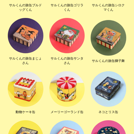
サルくんの旅缶ブルド
サルくんの旅缶ゴリラ
サルくんの旅缶シロク
ッグくん
くん
マくん
サルくんの旅缶まじょ
サルくんの旅缶サンタ
サルくんの旅缶獅子舞
さん
さん
動物ケーキ缶
メーリーゴーランド缶
ネコとリス缶