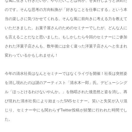
な風に生きて行きたいか、やりたいことは何か、を実行しようと決めた
のです。そんな思考の方向転換が「好きなことを仕事にする」という本
当の楽しさに気づかせてくれる、そんな風に前向きに考える力を教えて
いただきました。お菓子屋さんのためのセミナーでしたが、どんな人に
も言えることだなと思いました。もしかしたら今回のセミナーにご参加
された洋菓子店さんも、数年後には全く違った洋菓子店さんへと生まれ
変わっているかもしれません！
今年の清水社長はなんとセミナーではなくライヴを開催！社長は突然姿
を消し現れたのは謎のアーティスト「清水木一郎」氏。デビューシング
ル「ほっとけるわけないやんか。」を熱唱された後忽然と姿を消し、再
び現れた清水社長により始まったSNSセミナー。笑いと失笑が入り混
じり、セミナー中にも関わらずTwitter投稿が頻繁に行われた時間でし
た。