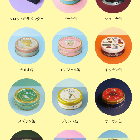
タロット缶ラベンダー
ブーケ缶
ショコラ缶
カメオ缶
エンジェル缶
キッチン缶
スズラン缶
プリンス缶
サーカス缶