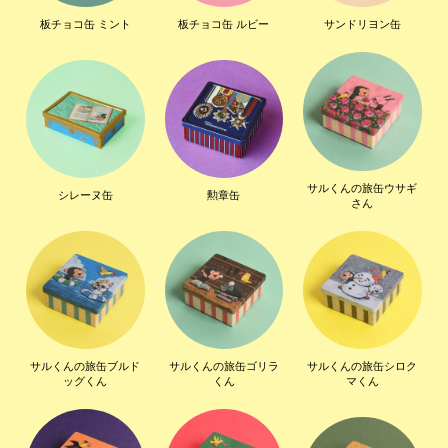
板チョコ缶 ミント
板チョコ缶 ルビー
サンドリヨン缶
サルくんの旅缶ウサギ
シレーヌ缶
勲章缶
さん
サルくんの旅缶ブルド
サルくんの旅缶ゴリラ
サルくんの旅缶シロク
ッグくん
くん
マくん