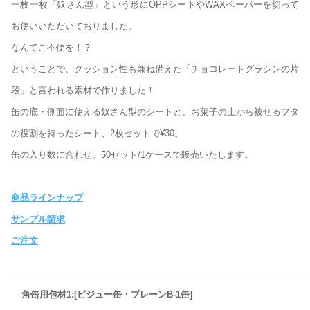
一枚一枚「奴さん型」という形にOPPシートやWAXペーパーを切って
お使いいただいておりました。
なんてご不便を！？
ということで、クッション性も兼ね備えた「チョコレートグラシンの片
段」と言われる素材で作りました！
缶の底・側面に使える奴さん型のシートと、お菓子の上から被せるフタ
の役割を持ったシート、2枚セットで¥30。
缶の入り数に合わせ、50セット/1ケースで販売いたします。
商品ラインナップ
サンプル請求
ご注文
角缶用包材1:[ビジュー缶・プレーンB-1缶]