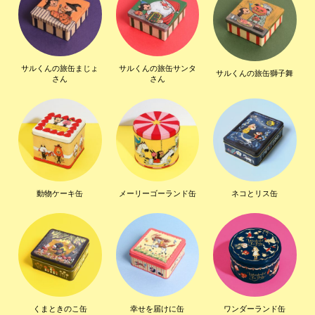
サルくんの旅缶まじょ
サルくんの旅缶サンタ
サルくんの旅缶獅子舞
さん
さん
動物ケーキ缶
メーリーゴーランド缶
ネコとリス缶
くまときのこ缶
幸せを届けに缶
ワンダーランド缶