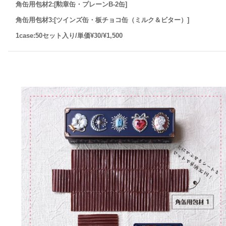
角缶用包材2:[勲章缶・プレーンB-2缶]
角缶用包材3:[ツインズ缶・板チョコ缶（ミルク＆ビター）]
1case:50セット入り/単価¥30/¥1,500