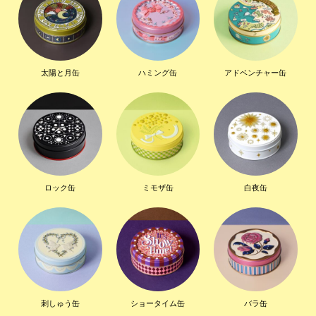
太陽と月缶
ハミング缶
アドベンチャー缶
ロック缶
ミモザ缶
白夜缶
刺しゅう缶
ショータイム缶
バラ缶