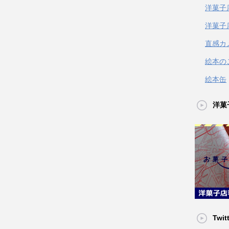
洋菓子
洋菓子
直感カ
絵本の
絵本缶
洋菓
Twit