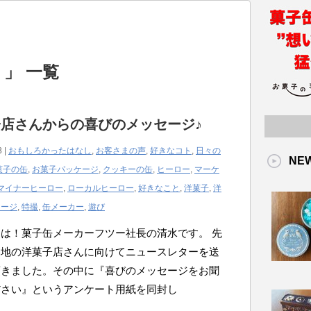
 」 一覧
店さんからの喜びのメッセージ♪
8 |
おもしろかったはなし
,
お客さまの声
,
好きなコト
,
日々の
NE
菓子の缶
,
お菓子パッケージ
,
クッキーの缶
,
ヒーロー
,
マーケ
マイナーヒーロー
,
ローカルヒーロー
,
好きなこと
,
洋菓子
,
洋
ケージ
,
特撮
,
缶メーカー
,
遊び
は！菓子缶メーカーフツー社長の清水です。 先
各地の洋菓子店さんに向けてニュースレターを送
頂きました。その中に『喜びのメッセージをお聞
ださい』というアンケート用紙を同封し