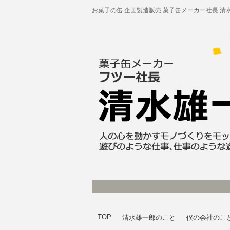
お菓子の缶 企画製造販売 菓子缶メーカー社長 清
TOP
清水雄一郎のこと
僕の会社のこ