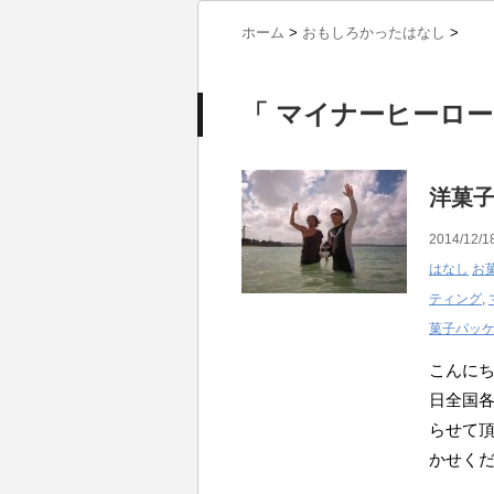
ホーム
>
おもしろかったはなし
>
「 マイナーヒーロー
洋菓子
2014/12/1
はなし
お
ティング
,
菓子パッ
こんにち
日全国
らせて
かせく