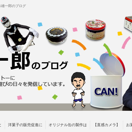
水雄一郎のブログ
と
洋菓子の販売促進に
オリジナル缶の製作は
【直感カメラ】
お