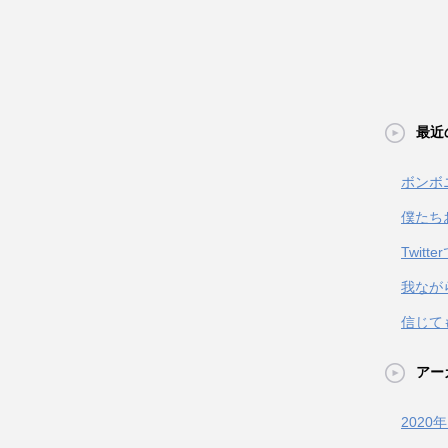
最近
ボンボ
僕たち
Twit
我なが
信じて
アー
2020