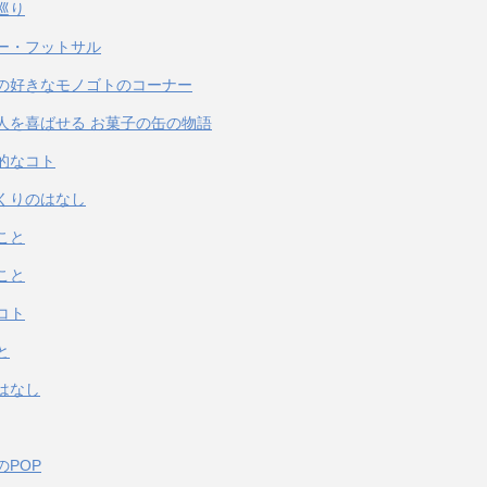
巡り
ー・フットサル
の好きなモノゴトのコーナー
人を喜ばせる お菓子の缶の物語
的なコト
くりのはなし
こと
こと
コト
と
はなし
のPOP