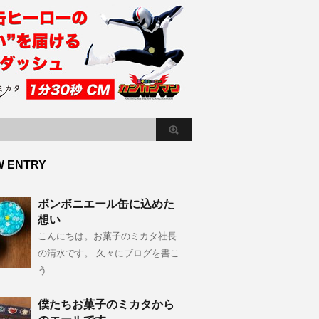
W ENTRY
ボンボニエール缶に込めた
想い
こんにちは。お菓子のミカタ社長
の清水です。 久々にブログを書こ
う
僕たちお菓子のミカタから