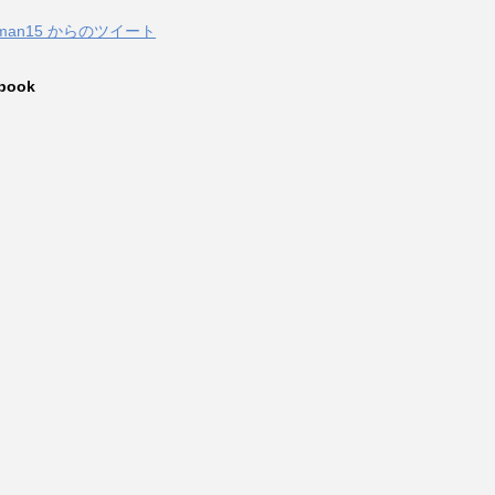
zuman15 からのツイート
book