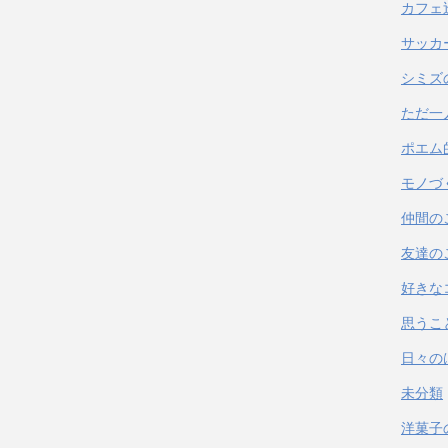
カフェ
サッカ
シミズ
ただ一
ポエム
モノづ
仲間の
友達の
好きな
思うこ
日々の
未分類
洋菓子