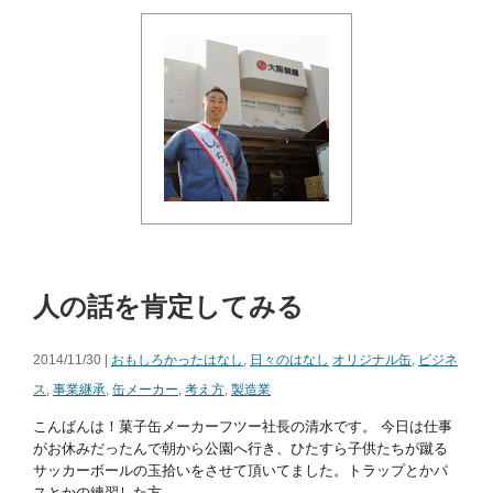
人の話を肯定してみる
2014/11/30 |
おもしろかったはなし
,
日々のはなし
オリジナル缶
,
ビジネ
ス
,
事業継承
,
缶メーカー
,
考え方
,
製造業
こんばんは！菓子缶メーカーフツー社長の清水です。 今日は仕事
がお休みだったんで朝から公園へ行き、ひたすら子供たちが蹴る
サッカーボールの玉拾いをさせて頂いてました。トラップとかパ
スとかの練習した方