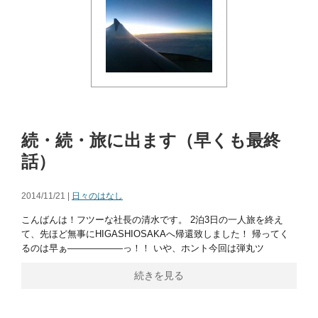
続・続・旅に出ます（早くも最終
話）
2014/11/21 |
日々のはなし
こんばんは！フツーな社長の清水です。 2泊3日の一人旅を終え
て、先ほど無事にHIGASHIOSAKAへ帰還致しました！ 帰ってく
るのは早ぁ――――――っ！！ いや、ホント今回は弾丸ツ
続きを見る