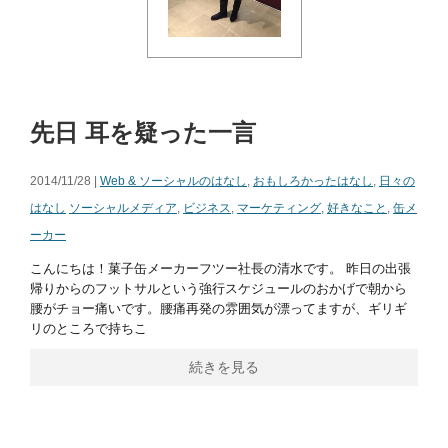
先日 耳を疑った一言
2014/11/28 |
Web & ソーシャルのはなし
,
おもしろかったはなし
,
日々の
はなし
ソーシャルメディア
,
ビジネス
,
マーケティング
,
好きなこと
,
缶メ
ーカー
こんにちは！菓子缶メーカーフツー社長の清水です。 昨日の出張
帰りからのフットサルという強行スケジュールのおかげで朝から
腰がチョー痛いです。腰痛再発の雰囲気が漂ってますが、ギリギ
リのところで持ちこ
続きを見る