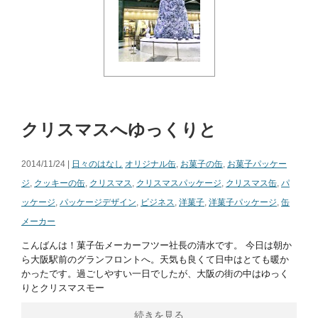
クリスマスへゆっくりと
2014/11/24 |
日々のはなし
オリジナル缶
,
お菓子の缶
,
お菓子パッケー
ジ
,
クッキーの缶
,
クリスマス
,
クリスマスパッケージ
,
クリスマス缶
,
パ
ッケージ
,
パッケージデザイン
,
ビジネス
,
洋菓子
,
洋菓子パッケージ
,
缶
メーカー
こんばんは！菓子缶メーカーフツー社長の清水です。 今日は朝か
ら大阪駅前のグランフロントへ。天気も良くて日中はとても暖か
かったです。過ごしやすい一日でしたが、大阪の街の中はゆっく
りとクリスマスモー
続きを見る