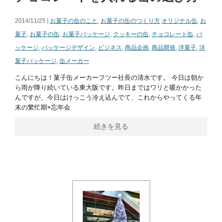
2014/11/25 |
お菓子の缶のこと
,
お菓子の缶のつくり方
オリジナル缶
,
お
菓子
,
お菓子の缶
,
お菓子パッケージ
,
クッキーの缶
,
チョコレート缶
,
パ
ッケージ
,
パッケージデザイン
,
ビジネス
,
商品企画
,
商品開発
,
洋菓子
,
洋
菓子パッケージ
,
缶メーカー
こんにちは！菓子缶メーカーフツー社長の清水です。 今日は朝か
ら雨が降り続いている東大阪です。昨日まではワリと暖かかった
んですが、今日はけっこう冷え込んでて、これからやってくる年
末の繁忙期×忘年会
続きを見る