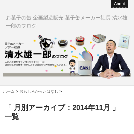
About
お菓子の缶 企画製造販売 菓子缶メーカー社長 清水雄
一郎のブログ
ホーム
>
おもしろかったはなし
>
「 月別アーカイブ：2014年11月 」
一覧