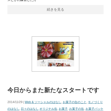
続きを見る
今日からまた新たなスタートです
2014/11/29 |
Web & ソーシャルのはなし
,
お菓子の缶のこと
,
モノづくり
のはなし
,
日々のはなし
オリジナル缶
,
お菓子
,
お菓子の缶
,
お菓子パッケ