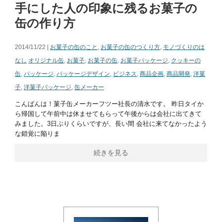
手にした人の印象に残るお菓子の
缶の作り方
2014/11/22 |
お菓子の缶のこと
,
お菓子の缶のつくり方
,
モノづくりのは
なし
オリジナル缶
,
お菓子
,
お菓子の缶
,
お菓子パッケージ
,
クッキーの
缶
,
パッケージ
,
パッケージデザイン
,
ビジネス
,
商品企画
,
商品開発
,
洋菓
子
,
洋菓子パッケージ
,
缶メーカー
こんばんは！菓子缶メーカーフツー社長の清水です。 昨日タイか
ら帰国して午前中は休ませてもらって午後からは会社に出てきて
みました。3日ぶりくらいですが、長い間 会社に来てなかったよう
な錯覚に陥りま
続きを見る