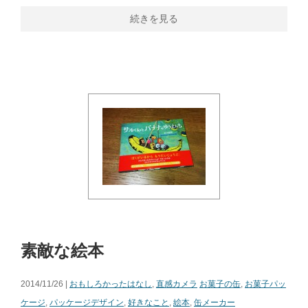
続きを見る
素敵な絵本
2014/11/26 |
おもしろかったはなし
,
直感カメラ
お菓子の缶
,
お菓子パッ
ケージ
,
パッケージデザイン
,
好きなこと
,
絵本
,
缶メーカー