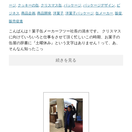
ージ
,
クッキーの缶
,
クリスマス缶
,
パッケージ
,
パッケージデザイン
,
ビ
ジネス
,
商品企画
,
商品開発
,
洋菓子
,
洋菓子パッケージ
,
缶メーカー
,
販促
,
販売促進
こんばんは！菓子缶メーカーフツー社長の清水です。 クリスマス
に向けていろいろと仕事をさせて頂く忙しいこの時期、お菓子の
缶屋の辞書に『土曜休み』という文字はありません！って、あ、
そんなん知ったこっ
続きを見る