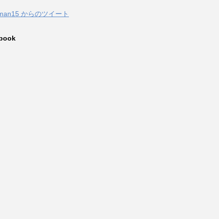
zuman15 からのツイート
book