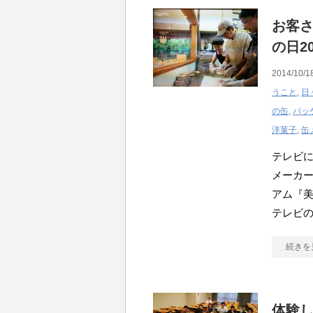
お客
の日20
2014/10/1
うこと
,
日
の缶
,
パッ
洋菓子
,
缶
テレビに
メーカー
アム『
テレビ
続きを
体験