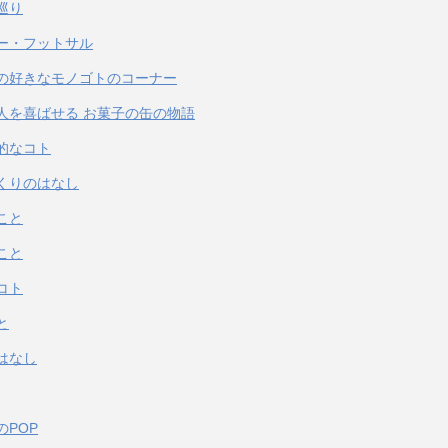
巡り
ー・フットサル
の好きなモノゴトのコーナー
人を喜ばせる お菓子の缶の物語
的なコト
くりのはなし
こと
こと
コト
と
はなし
のPOP