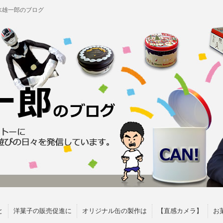
水雄一郎のブログ
と
洋菓子の販売促進に
オリジナル缶の製作は
【直感カメラ】
お