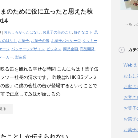
さまのために役に立ったと思えた秋
14
→もっ
8 |
おもしろかったはなし
,
お菓子の缶のこと
,
好きなコト
,
思
々のはなし
お菓子
,
お菓子の缶
,
お菓子パッケージ
,
クッキー
ケージ
,
パッケージデザイン
,
ビジネス
,
商品企画
,
商品開発
,
カテ
メーカー
,
製造業
Web 
映る缶を観れる幸せな時間 こんにちは！菓子缶
おもし
フツー社長の清水です。 昨晩はNHK BSプレミ
美の壺』に僕の会社の缶が登場するということで
お客さ
の前で正座して放送が始まるの
お客さ
お菓子
見る
お菓子
お菓子
したことしか伝えられない