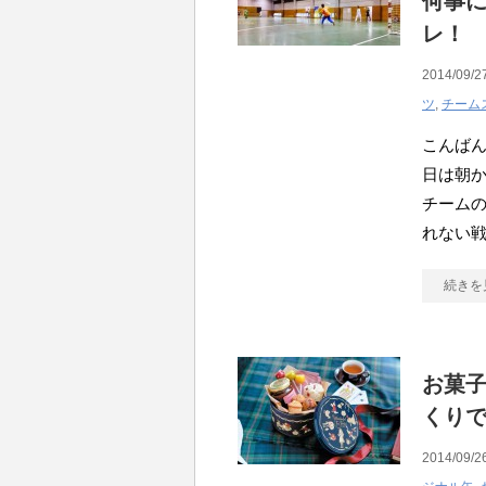
何事
レ！
2014/09/2
ツ
,
チーム
こんばん
日は朝
チーム
れない
続きを
お菓子
くり
2014/09/2