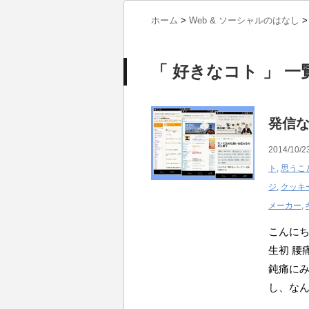
ホーム
>
Web & ソーシャルのはなし
>
「 好きなコト 」 一
発信
2014/10/2
ト
,
思うこ
ジ
,
クッキ
メーカー
,
こんにち
生初 腰
鈍痛に
し、な