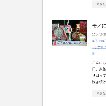
続きを
モノ
2014/10/2
菓子
,
お菓
ージデザ
業
こんにち
日、家
り回っ
泣き続
続きを