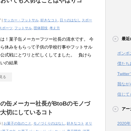
においても大切なことはやはりコ
7 |
サッカー・フットサル
,
好きなコト
,
日々のはなし
スポー
スポーツ
,
フットサル
,
団体競技
,
考え方
最近
は！菓子缶メーカーフツー社長の清水です。 今
から休みをもらって子供の学校行事やフットサル
ボンボ
の公式戦にとワリと忙しくしてました。 負けら
戦いの結果
僕たち
Twit
見る
我なが
信じて
の缶メーカー社長がBtoBのモノづ
アー
で大切にしているコト
2020
6 |
お菓子の缶のこと
,
モノづくりのはなし
,
好きなコト
オリ