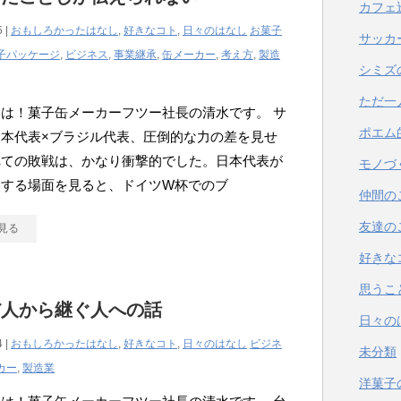
カフェ
5 |
おもしろかったはなし
,
好きなコト
,
日々のはなし
お菓子
サッカ
子パッケージ
,
ビジネス
,
事業継承
,
缶メーカー
,
考え方
,
製造
シミズ
ただ一
は！菓子缶メーカーフツー社長の清水です。 サ
ポエム
日本代表×ブラジル代表、圧倒的な力の差を見せ
れての敗戦は、かなり衝撃的でした。日本代表が
モノづ
点する場面を見ると、ドイツW杯でのブ
仲間の
友達の
見る
好きな
思うこ
だ人から継ぐ人への話
日々の
4 |
おもしろかったはなし
,
好きなコト
,
日々のはなし
ビジネ
未分類
カー
,
製造業
洋菓子