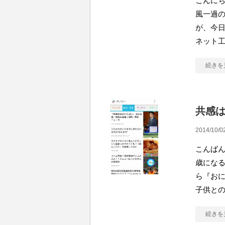
こんにち
風一過
が、今
ネット
続きを
共感
2014/10/0
こんばん
歳にな
ら『お
子供と
続きを