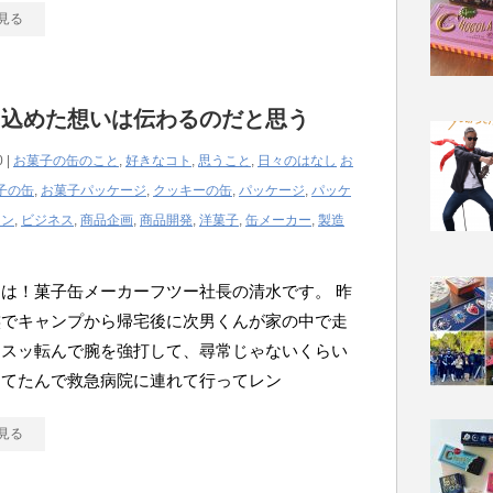
見る
に込めた想いは伝わるのだと思う
0 |
お菓子の缶のこと
,
好きなコト
,
思うこと
,
日々のはなし
お
子の缶
,
お菓子パッケージ
,
クッキーの缶
,
パッケージ
,
パッケ
イン
,
ビジネス
,
商品企画
,
商品開発
,
洋菓子
,
缶メーカー
,
製造
は！菓子缶メーカーフツー社長の清水です。 昨
族でキャンプから帰宅後に次男くんが家の中で走
てスッ転んで腕を強打して、尋常じゃないくらい
けてたんで救急病院に連れて行ってレン
見る