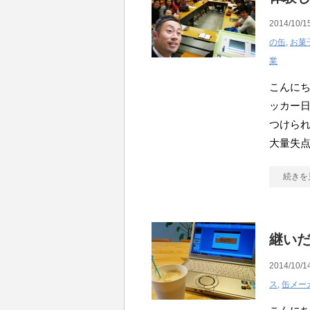
2014/10/1
の缶
,
お菓
業
こんにち
ッカー
つけら
大量失
続きを
継い
2014/10/1
ス
,
缶メー