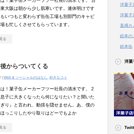
は！菓子缶メーカーフツー社長の清水です。 台
洋菓子
の東大阪は朝から少し肌寒いです。連休明けです
洋菓子
日もいつもと変わらず缶缶工場も別部門のキャビ
工場も忙しくさせてもらっています。
直感カ
絵本の
見る
絵本缶
洋菓
は後からついてくる
2 |
Web & ソーシャルのはなし
,
好きなコト
は！菓子缶メーカーフツー社長の清水です。 2
る息子に大きくなったら何になりたい？と聞いた
にぎり』と言われ、動揺を隠せません。あ、僕の
のほっこりしたやり取りはどーでもよか
Twit
見る