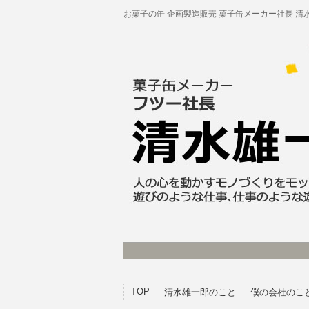
お菓子の缶 企画製造販売 菓子缶メーカー社長 清
TOP
清水雄一郎のこと
僕の会社のこ