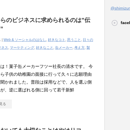
@shimi
らのビジネスに求められるのは”伝
face
”
1 |
Web & ソーシャルのはなし
,
好きなコト
,
思うこと
,
日々の
ジネス
,
マーケティング
,
好きなこと
,
缶メーカー
,
考え方
,
製
は！菓子缶メーカーフツー社長の清水です。 今
から子供の幼稚園の面接に行って久々に志願理由
を聞かれました。普段は採用などで、人を選ぶ側
すが、逆に選ばれる側に回って若干新鮮
見る