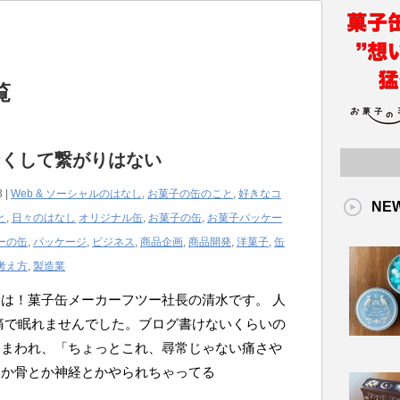
覧
なくして繋がりはない
3 |
Web & ソーシャルのはなし
,
お菓子の缶のこと
,
好きなコ
NE
と
,
日々のはなし
オリジナル缶
,
お菓子の缶
,
お菓子パッケー
ーの缶
,
パッケージ
,
ビジネス
,
商品企画
,
商品開発
,
洋菓子
,
缶
考え方
,
製造業
は！菓子缶メーカーフツー社長の清水です。 人
痛で眠れませんでした。ブログ書けないくらいの
みまわれ、「ちょっとこれ、尋常じゃない痛さや
んか骨とか神経とかやられちゃってる