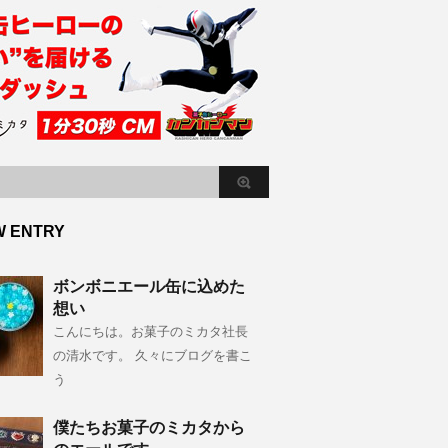
W ENTRY
ボンボニエール缶に込めた
想い
こんにちは。お菓子のミカタ社長
の清水です。 久々にブログを書こ
う
僕たちお菓子のミカタから