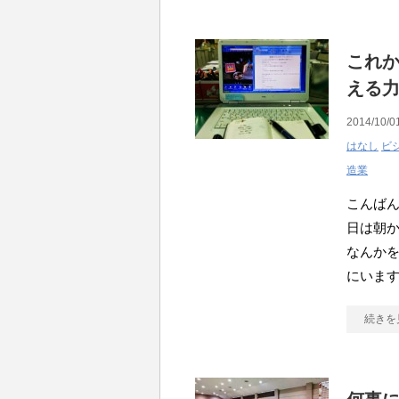
これか
える力
2014/10/0
はなし
ビ
造業
こんばん
日は朝
なんか
にいま
続きを