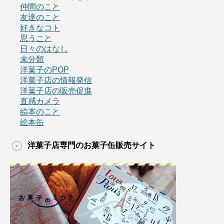
仲間のこと
友達のこと
好きなコト
思うこと
日々のはなし
未分類
洋菓子のPOP
洋菓子店の情報発信
洋菓子店の販売促進
直感カメラ
絵本のこと
絵本缶
洋菓子店専門のお菓子缶販売サイト