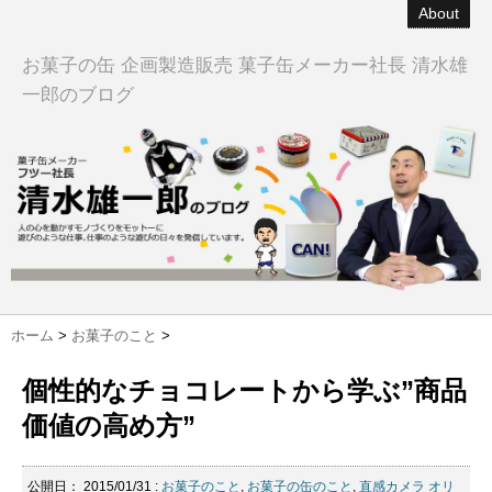
About
お菓子の缶 企画製造販売 菓子缶メーカー社長 清水雄
一郎のブログ
ホーム
>
お菓子のこと
>
個性的なチョコレートから学ぶ”商品
価値の高め方”
公開日：
2015/01/31
:
お菓子のこと
,
お菓子の缶のこと
,
直感カメラ
オリ