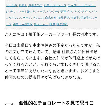
ジナル缶
,
お菓子
,
お菓子の缶
,
お菓子パッケージ
,
チョコレートパッケー
ジ
,
チョコレート缶
,
パッケージ
,
パッケージデザイン
,
バレンタイン
,
バレ
ンタインパッケージ
,
ビジネス
,
商品企画
,
商品開発
,
洋菓子
,
洋菓子パッケ
ージ
,
洋菓子店の販促
,
缶メーカー
,
販促
,
販売促進
こんにちは！菓子缶メーカーフツー社長の清水です。
今日は土曜日で本来お休みの予定だったんですが、缶
の注文が立て込んでいて、急遽 社員さんに休日出勤
してもらっています。会社の仲間が休日返上でがんば
ってくれることと、それくらい忙しくさせて頂けるこ
とって本当にありがたいなぁと思います。お客さまと
仲間のために僕も日々がんばらなきゃなぁ。
個性的なチョコレートを見て思うこ