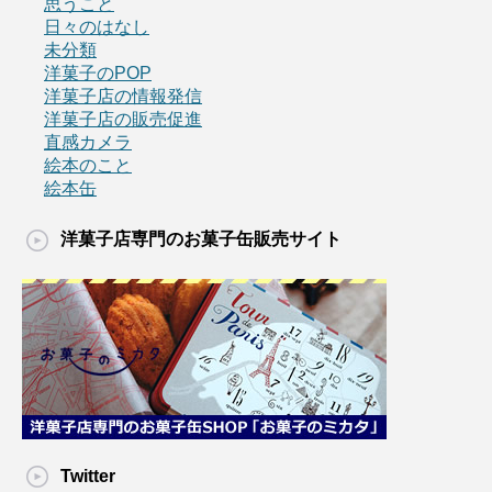
思うこと
日々のはなし
未分類
洋菓子のPOP
洋菓子店の情報発信
洋菓子店の販売促進
直感カメラ
絵本のこと
絵本缶
洋菓子店専門のお菓子缶販売サイト
Twitter