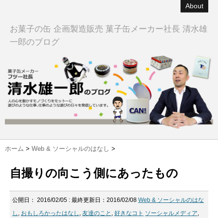
About
お菓子の缶 企画製造販売 菓子缶メーカー社長 清水雄
一郎のブログ
ホーム
>
Web & ソーシャルのはなし
>
自撮りの向こう側にあったもの
公開日：
2016/02/05
: 最終更新日：2016/02/08
Web & ソーシャルのはな
し
,
おもしろかったはなし
,
友達のこと
,
好きなコト
ソーシャルメディア
,