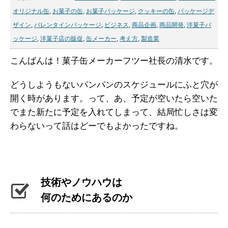
オリジナル缶
,
お菓子の缶
,
お菓子パッケージ
,
クッキーの缶
,
パッケージデ
ザイン
,
バレンタインパッケージ
,
ビジネス
,
商品企画
,
商品開発
,
洋菓子パ
ッケージ
,
洋菓子店の販促
,
缶メーカー
,
考え方
,
製造業
こんばんは！菓子缶メーカーフツー社長の清水です。
どうしようもないパンパンのスケジュールにふと穴が
開く時があります。って、あ、予定が空いたら空いた
でまた新たに予定を入れてしまって、結局忙しさは変
わらないって話はどーでもよかったですね。
技術やノウハウは
何のためにあるのか