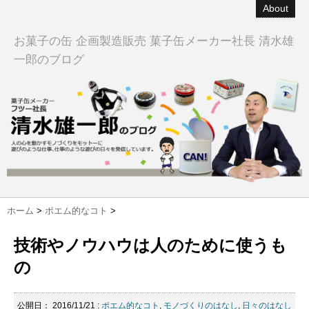
About
お菓子の缶 企画製造販売 菓子缶メーカー社長 清水雄
一郎のブログ
ホーム
>
ポエム的なコト
>
技術やノウハウは人のために使うも
の
公開日：
2016/11/21
:
ポエム的なコト
,
モノづくりのはなし
,
日々のはなし