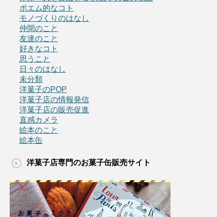
ポエム的なコト
モノづくりのはなし
仲間のこと
友達のこと
好きなコト
思うこと
日々のはなし
未分類
洋菓子のPOP
洋菓子店の情報発信
洋菓子店の販売促進
直感カメラ
絵本のこと
絵本缶
洋菓子店専門のお菓子缶販売サイト