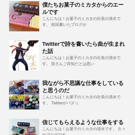
僕たちお菓子のミカタからのエー
ルです
こんにちは！お菓子のミカタの社長の清水で
す。 前回書いたブログが
Twitterで詩を書いたら曲が生まれ
た話
こんにちは！お菓子のミカタの社長の清水で
す。 皆さんご存知だとは思い
我ながら不思議な仕事をしている
と思うのだ
こんにちは！お菓子のミカタの社長の清水で
す。 Twitterがバズっ
信じてもらえるような仕事をする
こんにちは！お菓子のミカタの清水です。 久々
のブログです。