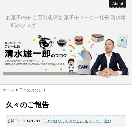
About
お菓子の缶 企画製造販売 菓子缶メーカー社長 清水雄
一郎のブログ
ホーム
>
日々のはなし
>
久々のご報告
公開日：
2014/12/11
:
日々のはなし
好きなこと
,
缶メーカー
,
遊び