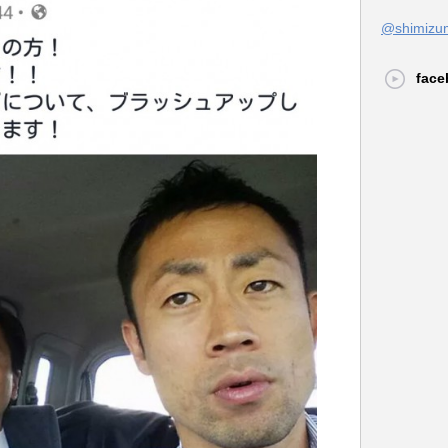
@shimi
face