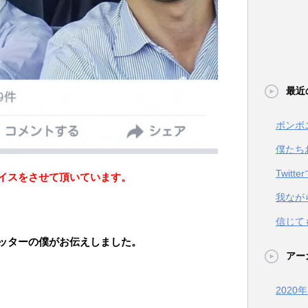
最近
ボンボ
僕たち
Twit
イスをさせて頂いています。
我なが
信じて
ッターの僕がお伝えしました。
アー
2020