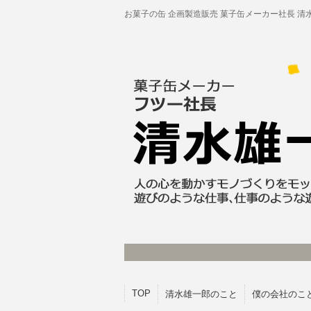
お菓子の缶 企画製造販売 菓子缶メーカー社長 清
TOP
清水雄一郎のこと
僕の会社のこ