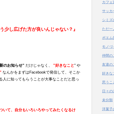
カフェ
サッカ
シミズ
をもう少し広げた方が良いんじゃない？』
ただ一
ポエム
モノづ
仲間の
友達の
新のお知らせ”
だけじゃなく、
”好きなこと
” や
”
なんかをまずはFacebookで発信して、そこか
好きな
る人に知ってもらうことが大事なことだと思っ
思うこ
日々の
未分類
洋菓子
について、自分もいろいろやってみたくなるけ