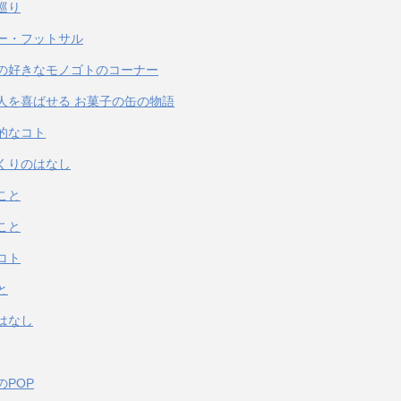
巡り
ー・フットサル
の好きなモノゴトのコーナー
人を喜ばせる お菓子の缶の物語
的なコト
くりのはなし
こと
こと
コト
と
はなし
のPOP