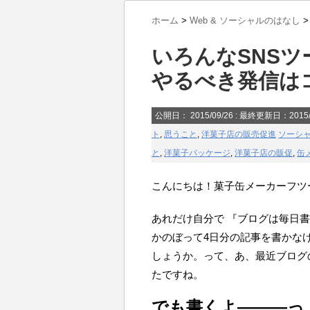
ホーム
>
Web & ソーシャルのはなし
>
いろんなSNS
やるべき発信は
公開日：
2015/09/26
: 最終更新日：2015/
ト
,
思うこと
,
洋菓子店の販売促進
ソーシ
と
,
洋菓子パッケージ
,
洋菓子店の販促
,
缶
こんにちは！菓子缶メーカーフツ
あれだけ自分で 『ブログは毎日
かのぼって4日分の記事を書かな
しょうか。って、あ、最近ブログ
たですね。
でも書くよ―――っ！