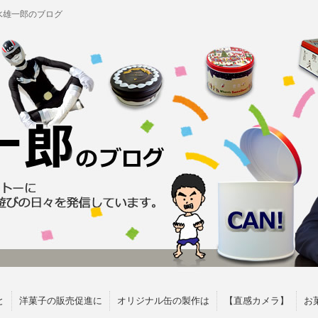
水雄一郎のブログ
と
洋菓子の販売促進に
オリジナル缶の製作は
【直感カメラ】
お