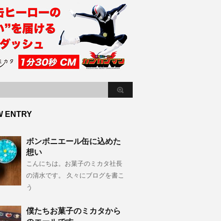
W ENTRY
ボンボニエール缶に込めた
想い
こんにちは。お菓子のミカタ社長
の清水です。 久々にブログを書こ
う
僕たちお菓子のミカタから