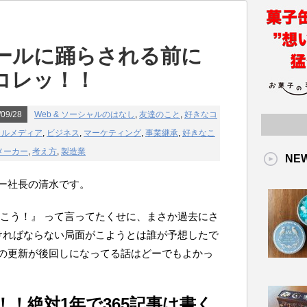
ツールに踊らされる前に
コレッ！！
09/28
Web & ソーシャルのはなし
,
友達のこと
,
好きなコ
ャルメディア
,
ビジネス
,
マーケティング
,
事業継承
,
好きなこ
メーカー
,
考え方
,
製造業
NE
ー社長の清水です。
書こう！』 って言ってたくせに、まさか過去にさ
ければならない局面がこようとは誰が予想したで
の更新が後回しになってる話はどーでもよかっ
！絶対1年で365記事は書く