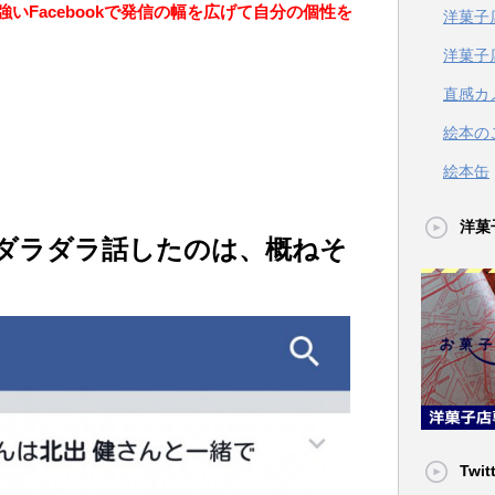
いFacebookで発信の幅を広げて自分の個性を
洋菓子
洋菓子
直感カ
絵本の
絵本缶
洋菓
ダラダラ話したのは、概ねそ
Twit