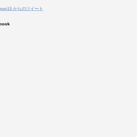
zuman15 からのツイート
book