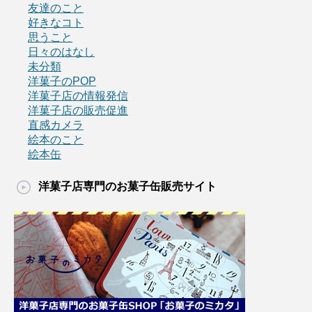
友達のこと
好きなコト
思うこと
日々のはなし
未分類
洋菓子のPOP
洋菓子店の情報発信
洋菓子店の販売促進
直感カメラ
絵本のこと
絵本缶
洋菓子店専門のお菓子缶販売サイト