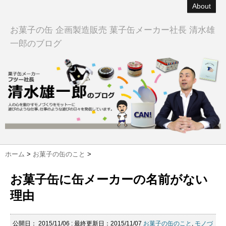
About
お菓子の缶 企画製造販売 菓子缶メーカー社長 清水雄
一郎のブログ
ホーム
>
お菓子の缶のこと
>
お菓子缶に缶メーカーの名前がない
理由
公開日：
2015/11/06
: 最終更新日：2015/11/07
お菓子の缶のこと
,
モノづ