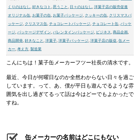
くりのはなし
,
好きなコト
,
思うこと
,
日々のはなし
,
洋菓子店の販売促進
オリジナル缶
,
お菓子の缶
,
お菓子パッケージ
,
クッキーの缶
,
クリスマスパ
ッケージ
,
クリスマス缶
,
チョコレートパッケージ
,
チョコレート缶
,
パッケ
ージ
,
パッケージデザイン
,
バレンタインパッケージ
,
ビジネス
,
商品企画
,
商品開発
,
好きなこと
,
洋菓子
,
洋菓子パッケージ
,
洋菓子店の販促
,
缶メー
カー
,
考え方
,
製造業
こんにちは！菓子缶メーカーフツー社長の清水です。
最近、今日が何曜日なのか全然わからない日々を過ご
しています。って、あ、僕が平日も遊んでるような雰
囲気を出し過ぎてるって話は今はどーでもよかったで
すね。
缶メーカーの名前はどこにもない