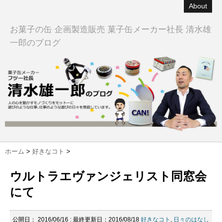
About
お菓子の缶 企画製造販売 菓子缶メーカー社長 清水雄
一郎のブログ
ホーム
>
好きなコト
>
ウルトラエヴァンジェリスト同窓会
にて
公開日：
2016/06/16
: 最終更新日：2016/08/18
好きなコト
,
日々のはなし