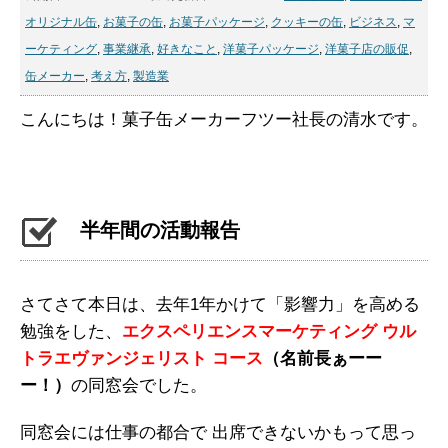
オリジナル缶
,
お菓子の缶
,
お菓子パッケージ
,
クッキーの缶
,
ビジネス
,
マ
ーケティング
,
事業継承
,
好きなこと
,
洋菓子パッケージ
,
洋菓子店の販促
,
缶メーカー
,
考え方
,
製造業
こんにちは！菓子缶メーカーフツー社長の清水です。
半年間の活動報告
さてさて本日は、去年1年かけて「影響力」を高める
勉強をした、
エクスペリエンスマーケティング ウル
トラエヴァンジェリスト コース
（名前長ぁーー
ー！）
の同窓会でした。
同窓会には仕事の都合で 出席できないかもって思っ