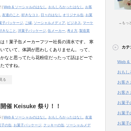
2 |
Web & ソーシャルのはなし
,
おもしろかったはなし
,
お客
介
,
友達のこと
,
好きなコト
,
日々のはなし
オリジナル缶
,
お菓
菓子パッケージ
,
ご縁
,
ソーシャルメディア
,
ビジネス
,
マーケ
→もっ
好きなこと
,
洋菓子パッケージ
,
缶メーカー
,
考え方
,
製造業
は！菓子缶メーカーフツー社長の清水です。 寒
カテ
続いていて、体調が思わしくありません。って、
邪かなと思ってたら花粉症だったって話はどーで
Web 
ったですね。
おもし
見る
お客さ
お客さ
お菓子
開催 Keisuke 祭り！！
お菓子
5 |
Web & ソーシャルのはなし
,
おもしろかったはなし
,
友達
お菓子
菓子の缶
,
お菓子パッケージ
,
クッキーの缶
,
ソーシャルメデ