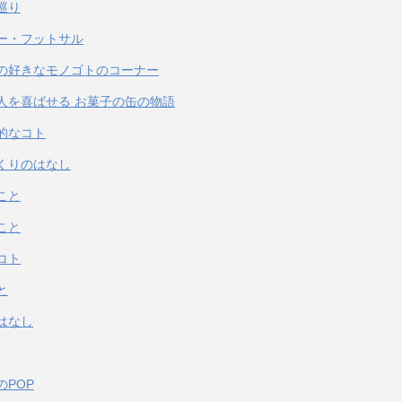
巡り
ー・フットサル
の好きなモノゴトのコーナー
人を喜ばせる お菓子の缶の物語
的なコト
くりのはなし
こと
こと
コト
と
はなし
のPOP