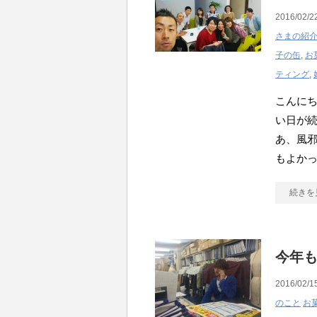
2016/02/2
さまの紹
子の缶
,
お
ティング
,
こんにち
い日が
あ、風
もよか
続きを
今年も
2016/02/1
のこと
お