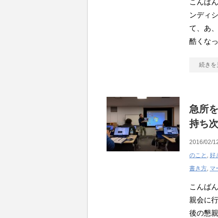
こんばん
ンディシ
て、あ
酷くな
続きを
急所
持ち
2016/02/1
のこと
,
好
書き方
,
マ
こんばん
親会に
後の懇