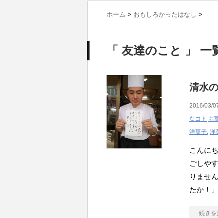
ホーム
>
おもしろかったはなし
>
「 友達のこと 」 一
清水の
2016/03/0
なコト
お
洋菓子
,
洋
こんにち
ごしや
りませ
たか！
続きを