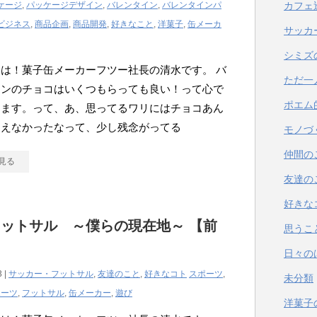
ケージ
,
パッケージデザイン
,
バレンタイン
,
バレンタインパ
カフェ
ビジネス
,
商品企画
,
商品開発
,
好きなこと
,
洋菓子
,
缶メーカ
サッカ
シミズ
は！菓子缶メーカーフツー社長の清水です。 バ
ただ一
インのチョコはいくつもらっても良い！って心で
ポエム
てます。って、あ、思ってるワリにはチョコあん
らえなかったなって、少し残念がってる
モノづ
仲間の
見る
友達の
好きな
ットサル ～僕らの現在地～ 【前
思うこ
日々の
3 |
サッカー・フットサル
,
友達のこと
,
好きなコト
スポーツ
,
未分類
ポーツ
,
フットサル
,
缶メーカー
,
遊び
洋菓子