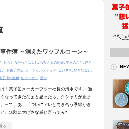
覧
事件簿 ～消えたワッフルコーン～
7 |
おもしろかったはなし
,
お客さまの紹介
,
友達のこと
,
好き
NE
菓子
,
お菓子の缶
,
ソーシャルメディア
,
ビジネス
,
好きなこと
,
菓子店の販促
,
缶メーカー
,
遊び
は！菓子缶メーカーフツー社長の清水です。 過
すくなってきたなぁと思ったら、クシャミが止ま
ん。って、あ、「ついにアレと向き合う季節がき
」と、無駄に大げさな感じ言ってみた
見る