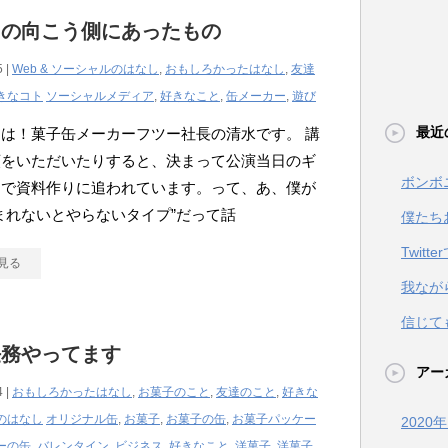
りの向こう側にあったもの
5 |
Web & ソーシャルのはなし
,
おもしろかったはなし
,
友達
きなコト
ソーシャルメディア
,
好きなこと
,
缶メーカー
,
遊び
最近
は！菓子缶メーカーフツー社長の清水です。 講
頼をいただいたりすると、決まって公演当日のギ
ボンボ
まで資料作りに追われています。って、あ、僕が
まれないとやらないタイプ”だって話
僕たち
Twit
見る
我なが
信じて
任務やってます
アー
4 |
おもしろかったはなし
,
お菓子のこと
,
友達のこと
,
好きな
のはなし
オリジナル缶
,
お菓子
,
お菓子の缶
,
お菓子パッケー
2020
ーの缶
,
バレンタイン
,
ビジネス
,
好きなこと
,
洋菓子
,
洋菓子