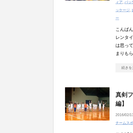
ィア
,
パッ
ッケージ
,
ー
こんばん
レンタ
は思っ
まりも
続きを
真剣フ
編】
2016/02/1
チームス