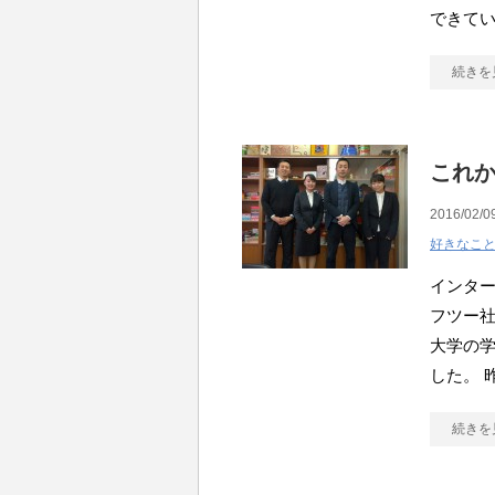
できて
続きを
これ
2016/02/0
好きなこ
インター
フツー社
大学の学
した。 
続きを