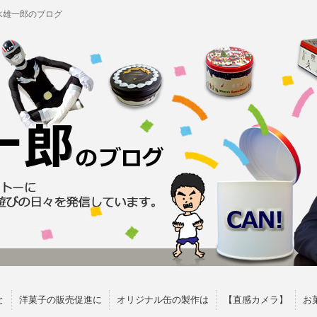
水雄一郎のブログ
と
洋菓子の販売促進に
オリジナル缶の製作は
【直感カメラ】
お