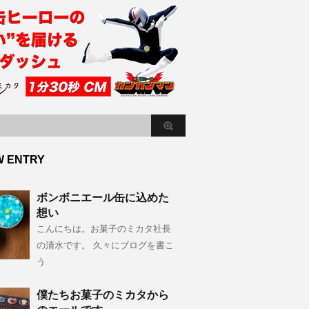
W ENTRY
ボンボニエール缶に込めた
想い
こんにちは。お菓子のミカタ社長
の清水です。 久々にブログを書こ
う
僕たちお菓子のミカタから