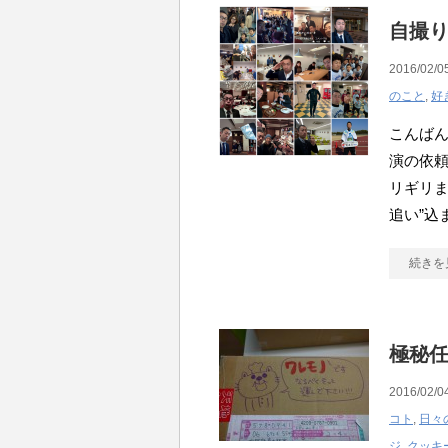
自撮
2016/02/0
のこと
,
好
こんばん
演の依
リギリ
追い”込
続きを
極秘
2016/02/0
コト
,
日々
ジ
,
クッキ