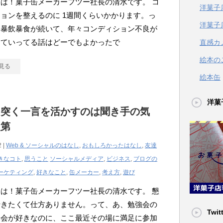
は！菓子缶メーカーフツー社長の清水です。 コ
洋菓子
ョンを整えるのに 1週間くらいかかります。っ
洋菓子
、暴飲暴食が続いて、年々コンディション不良が
っていってる話はどーでもよかったで
直感カ
絵本の
見る
絵本缶
洋菓
を突く一言を活かすのは聞き手の気
次第
2 |
Web & ソーシャルのはなし
,
おもしろかったはなし
,
友達
きなコト
,
思うこと
ソーシャルメディア
,
ビジネス
,
ブログの
ーケティング
,
好きなこと
,
缶メーカー
,
考え方
,
遊び
は！菓子缶メーカーフツー社長の清水です。 懇
行きたくて仕方ありません。って、あ、勉強会の
Twit
親会が好きなのに、ここ最近その場に満足に参加