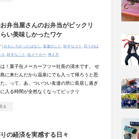
のお弁当屋さんのお弁当がビックリ
くらい美味しかったワケ
7 |
おもしろかったはなし
,
友達のこと
,
好きなコト
,
日々のは
ネス
,
好きなこと
,
缶メーカー
,
考え方
は！菓子缶メーカーフツー社長の清水です。 せ
徳島に来たんだから温泉にでも入って帰ろうと思
した。って、あ、ついつい友達の所に長居し過ぎ
泉に入る時間が全然なくなってビックリ
見る
がりの経済を実感する日々