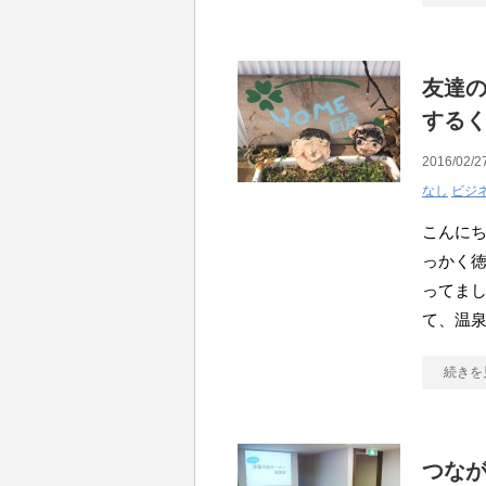
友達
する
2016/02/2
なし
ビジ
こんにち
っかく
ってま
て、温
続きを
つな