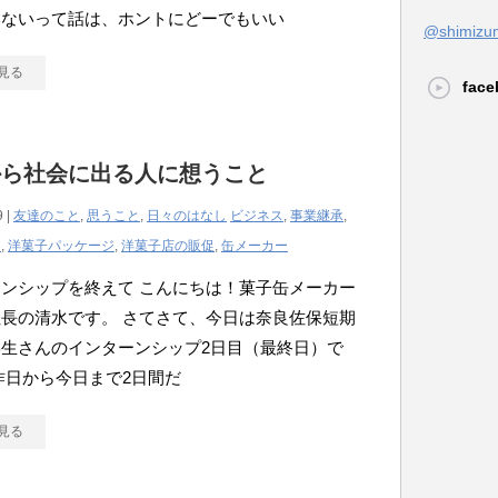
いないって話は、ホントにどーでもいい
@shimi
見る
face
から社会に出る人に想うこと
9 |
友達のこと
,
思うこと
,
日々のはなし
ビジネス
,
事業継承
,
と
,
洋菓子パッケージ
,
洋菓子店の販促
,
缶メーカー
ンシップを終えて こんにちは！菓子缶メーカー
長の清水です。 さてさて、今日は奈良佐保短期
生さんのインターンシップ2日目（最終日）で
昨日から今日まで2日間だ
見る