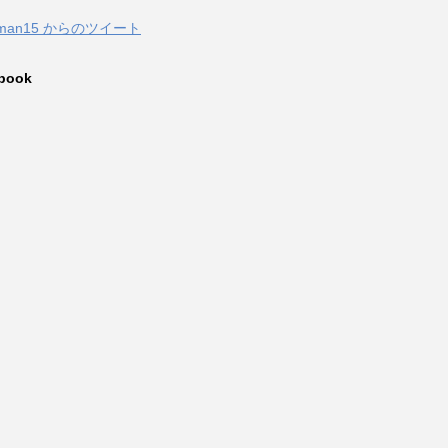
zuman15 からのツイート
book