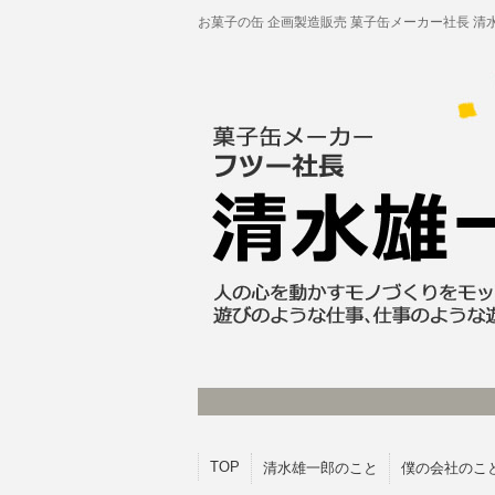
お菓子の缶 企画製造販売 菓子缶メーカー社長 清
TOP
清水雄一郎のこと
僕の会社のこ