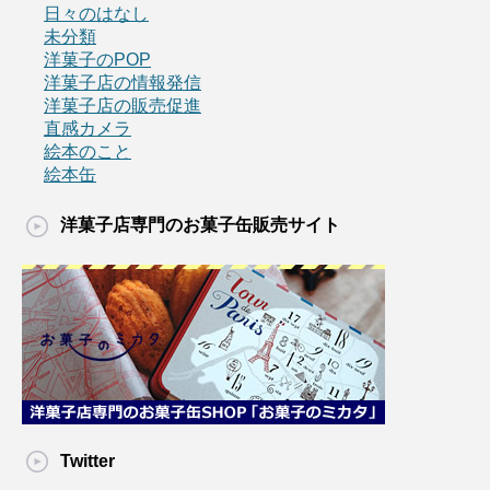
日々のはなし
未分類
洋菓子のPOP
洋菓子店の情報発信
洋菓子店の販売促進
直感カメラ
絵本のこと
絵本缶
洋菓子店専門のお菓子缶販売サイト
Twitter