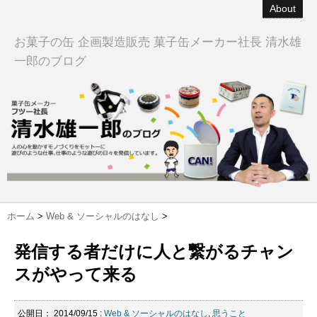
About
お菓子の缶 企画製造販売 菓子缶メーカー社長 清水雄
一郎のブログ
ホーム
>
Web & ソーシャルのはなし
>
発信する者だけに人と繋がるチャン
スがやって来る
公開日：
2014/09/15
:
Web & ソーシャルのはなし
,
思うこと