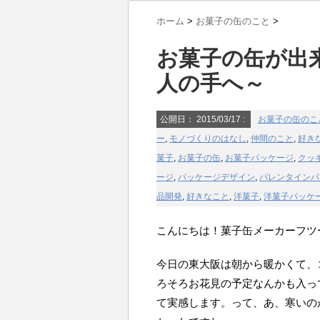
ホーム
>
お菓子の缶のこと
>
お菓子の缶が出
人の手へ～
公開日：
2015/03/17
:
お菓子の缶のこ
ー
,
モノづくりのはなし
,
仲間のこと
,
好き
菓子
,
お菓子の缶
,
お菓子パッケージ
,
クッ
ージ
,
パッケージデザイン
,
バレンタインパ
品開発
,
好きなこと
,
洋菓子
,
洋菓子パッケ
こんにちは！菓子缶メーカーフツ
今日の東大阪は朝から暖かくて、
ろそろお花見の予定なんかも入っ
て実感します。って、あ、寒いの