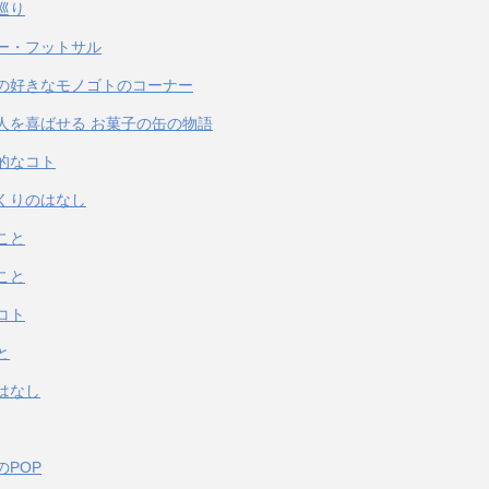
巡り
ー・フットサル
の好きなモノゴトのコーナー
人を喜ばせる お菓子の缶の物語
的なコト
くりのはなし
こと
こと
コト
と
はなし
のPOP