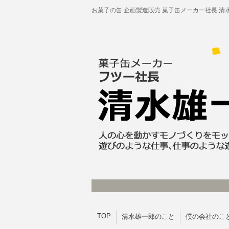
お菓子の缶 企画製造販売 菓子缶メーカー社長 清
TOP
清水雄一郎のこと
僕の会社のこ