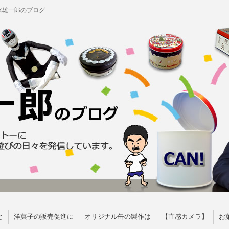
水雄一郎のブログ
と
洋菓子の販売促進に
オリジナル缶の製作は
【直感カメラ】
お