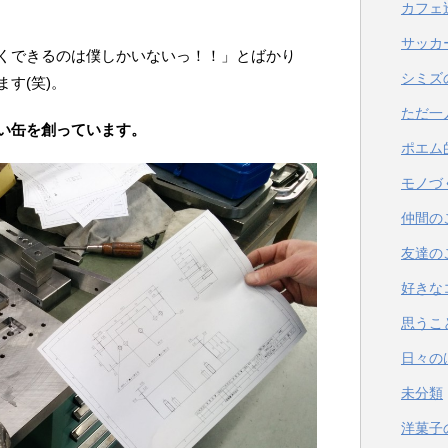
カフェ
サッカ
くできるのは僕しかいないっ！！」とばかり
シミズ
す(笑)。
ただ一
い缶を創っています。
ポエム
モノづ
仲間の
友達の
好きな
思うこ
日々の
未分類
洋菓子