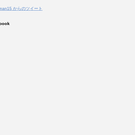
zuman15 からのツイート
book