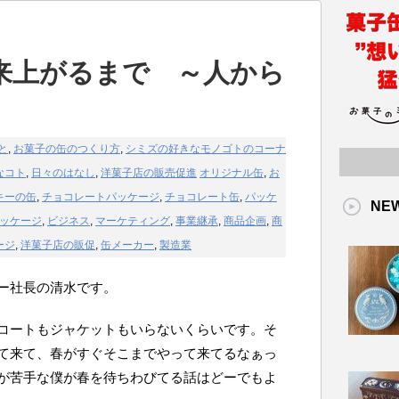
来上がるまで ～人から
と
,
お菓子の缶のつくり方
,
シミズの好きなモノゴトのコーナ
なコト
,
日々のはなし
,
洋菓子店の販売促進
オリジナル缶
,
お
キーの缶
,
チョコレートパッケージ
,
チョコレート缶
,
パッケ
NE
ッケージ
,
ビジネス
,
マーケティング
,
事業継承
,
商品企画
,
商
ージ
,
洋菓子店の販促
,
缶メーカー
,
製造業
ー社長の清水です。
コートもジャケットもいらないくらいです。そ
て来て、春がすぐそこまでやって来てるなぁっ
が苦手な僕が春を待ちわびてる話はどーでもよ