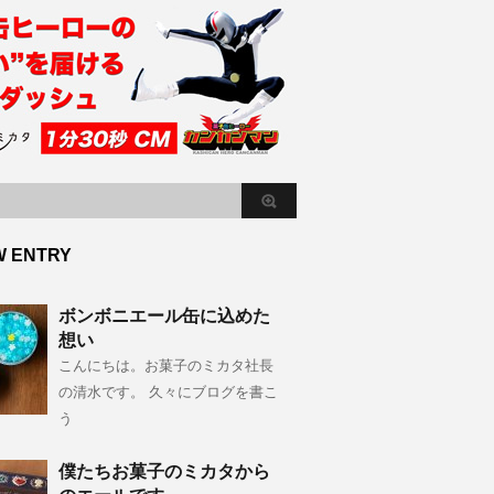
W ENTRY
ボンボニエール缶に込めた
想い
こんにちは。お菓子のミカタ社長
の清水です。 久々にブログを書こ
う
僕たちお菓子のミカタから