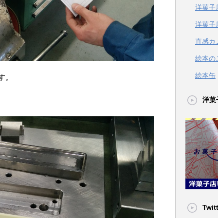
洋菓子
洋菓子
直感カ
絵本の
絵本缶
す。
洋菓
Twit