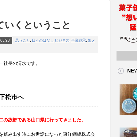
ていくということ
03/23
思うこと
,
日々のはなし
ビジネス
,
事業継承
,
缶メ
ー社長の清水です。
NE
県下松市へ
二の故郷である山口県に行ってきました。
を踏み出す時にお世話になった東洋鋼鈑株式会