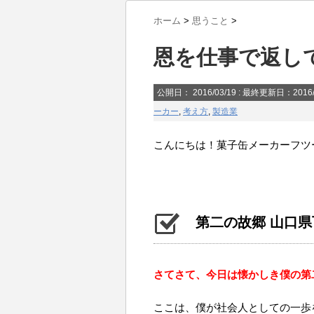
ホーム
>
思うこと
>
恩を仕事で返し
公開日：
2016/03/19
: 最終更新日：2016/
ーカー
,
考え方
,
製造業
こんにちは！菓子缶メーカーフツ
第二の故郷 山口
さてさて、今日は懐かしき僕の第
ここは、僕が社会人としての一歩