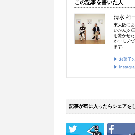
この記事を書いた人
清水 雄
東大阪にあ
いかん)の
を驚かせた
かすモノづ
ます。
▶︎ お菓
▶︎ Instagr
記事が気に入ったらシェアを