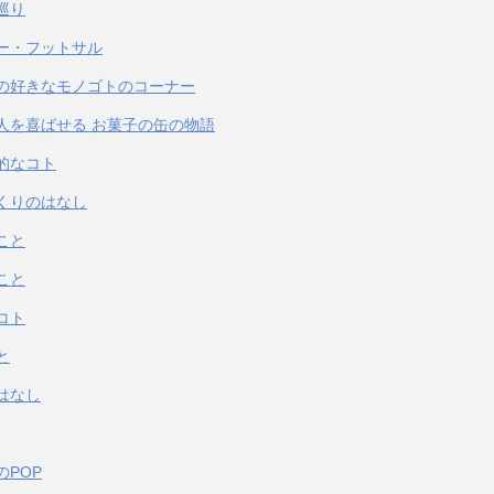
巡り
ー・フットサル
の好きなモノゴトのコーナー
人を喜ばせる お菓子の缶の物語
的なコト
くりのはなし
こと
こと
コト
と
はなし
のPOP