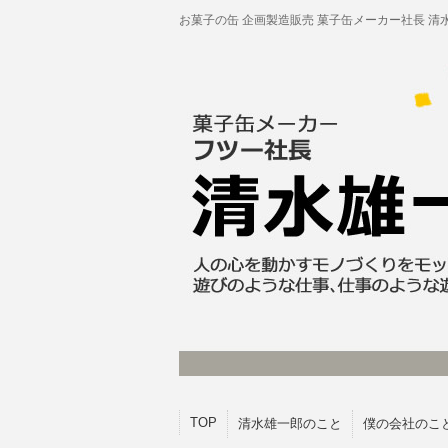
お菓子の缶 企画製造販売 菓子缶メーカー社長 清
TOP
清水雄一郎のこと
僕の会社のこ