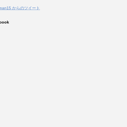
zuman15 からのツイート
book