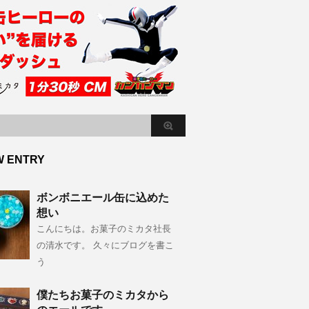
W ENTRY
ボンボニエール缶に込めた
想い
こんにちは。お菓子のミカタ社長
の清水です。 久々にブログを書こ
う
僕たちお菓子のミカタから