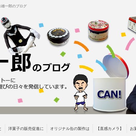
水雄一郎のブログ
と
洋菓子の販売促進に
オリジナル缶の製作は
【直感カメラ】
お