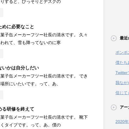
たりすると、ひっそりとデスクの
ために必要なこと
菓子缶メーカーフツー社長の清水です。 久々
最近
舞われて、雪も降ってないのに寒
ボンボ
僕たち
ないかは自分しだい
Twit
菓子缶メーカーフツー社長の清水です。 でき
我なが
い場所にいたいです。って、あ、
信じて
アー
める研修を終えて
菓子缶メーカーフツー社長の清水です。 靴下
2020
履くタイプです。って、あ、僕の