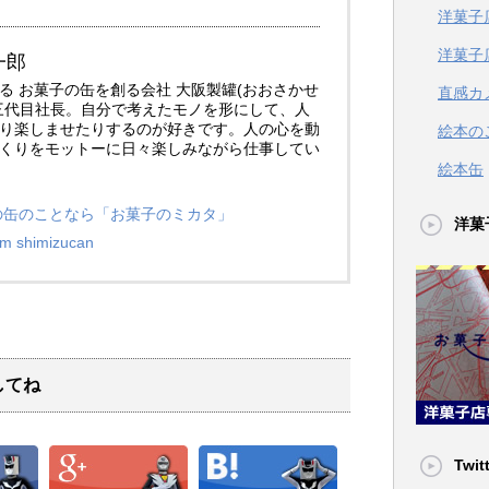
洋菓子
洋菓子
一郎
る お菓子の缶を創る会社 大阪製罐(おおさかせ
直感カ
三代目社長。自分で考えたモノを形にして、人
り楽しませたりするのが好きです。人の心を動
絵本の
くりをモットーに日々楽しみながら仕事してい
絵本缶
子の缶のことなら「お菓子のミカタ」
洋菓
am shimizucan
してね
Twit