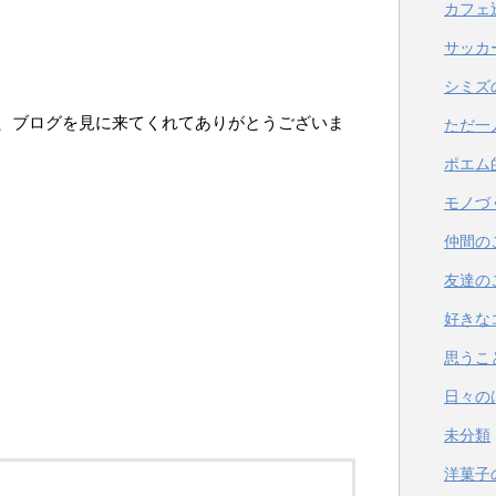
カフェ
サッカ
シミズ
、ブログを見に来てくれてありがとうございま
ただ一
ポエム
モノづ
仲間の
友達の
好きな
思うこ
日々の
未分類
洋菓子