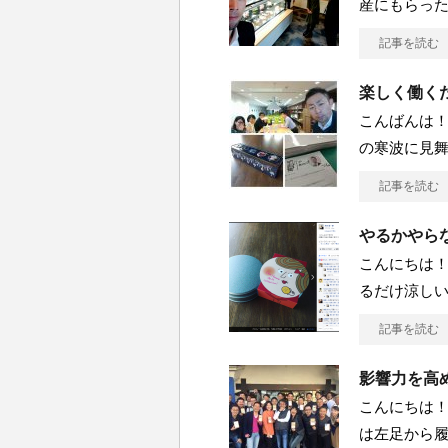
産にもらっ
記事を読む
楽しく働く
こんばんは！
の寒波に見
記事を読む
やるかやら
こんにちは！
るだけ涼し
記事を読む
影響力を高
こんにちは！
は左足から