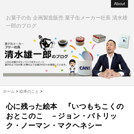
About
お菓子の缶 企画製造販売 菓子缶メーカー社長 清水雄
一郎のブログ
ホーム
>
絵本のこと
>
心に残った絵本 『いつもちこくの
おとこのこ －ジョン・パトリッ
ク・ノーマン・マクヘネシー