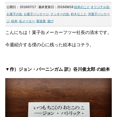
公開日：
2016/07/17
: 最終更新日：2016/08/18
絵本のこと
オリジナル缶
,
お菓子の缶
,
お菓子パッケージ
,
クッキーの缶
,
好きなこと
,
洋菓子パッケー
ジ
,
絵本
,
缶メーカー
,
製造業
,
遊び
こんにちは！菓子缶メーカーフツー社長の清水です。
今週紹介する僕の心に残った絵本はコチラ。
▼作）ジョン・バーニンガム 訳）谷川俊太郎 の絵本