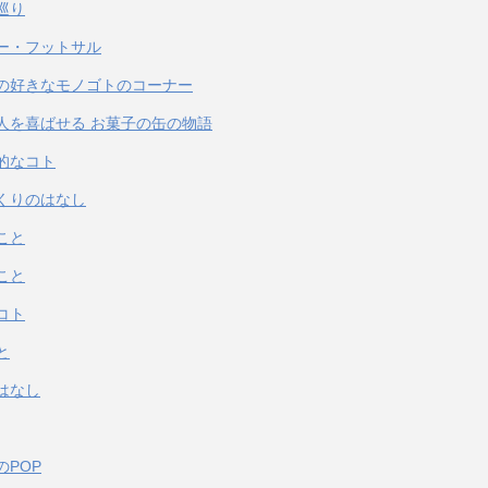
巡り
ー・フットサル
の好きなモノゴトのコーナー
人を喜ばせる お菓子の缶の物語
的なコト
くりのはなし
こと
こと
コト
と
はなし
のPOP