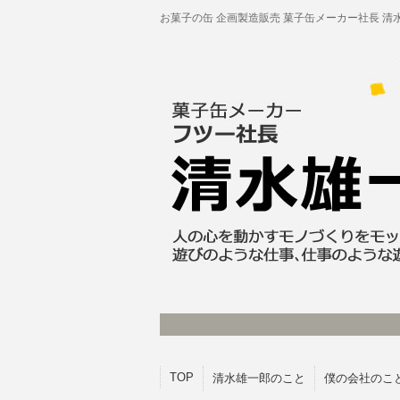
お菓子の缶 企画製造販売 菓子缶メーカー社長 清
TOP
清水雄一郎のこと
僕の会社のこ