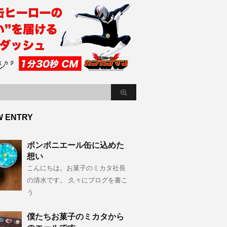
W ENTRY
ボンボニエール缶に込めた
想い
こんにちは。お菓子のミカタ社長
の清水です。 久々にブログを書こ
う
僕たちお菓子のミカタから