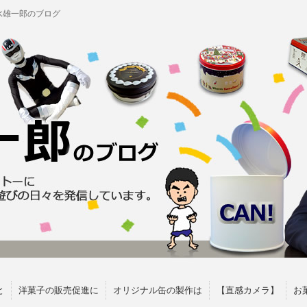
水雄一郎のブログ
と
洋菓子の販売促進に
オリジナル缶の製作は
【直感カメラ】
お