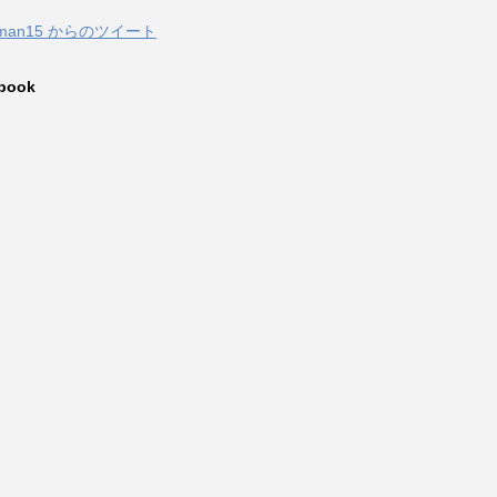
zuman15 からのツイート
book