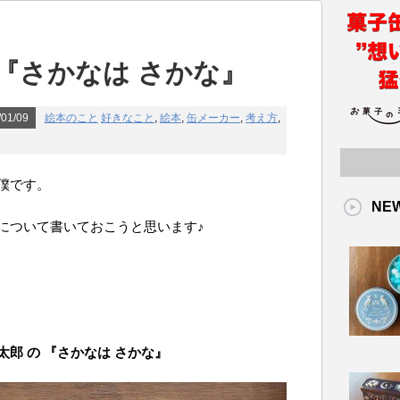
『さかなは さかな』
01/09
絵本のこと
好きなこと
,
絵本
,
缶メーカー
,
考え方
,
僕です。
NE
について書いておこうと思います♪
郎 の 『さかなは さかな』