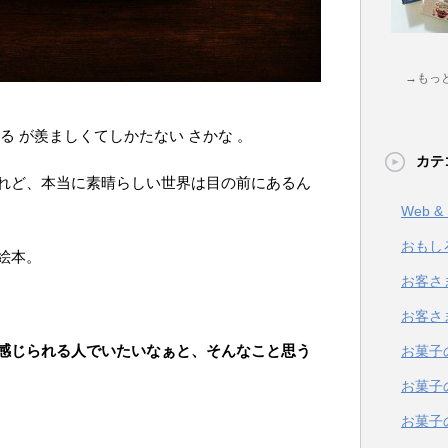
→もっ
る が羨ましくてしかたない さかな 。
カテ
れど、本当に素晴らしい世界は目の前にあるん
Web 
おもし
絵本。
お客さ
お客さ
感じられる人でいたいなぁと、そんなこと思う
お菓子
お菓子
お菓子