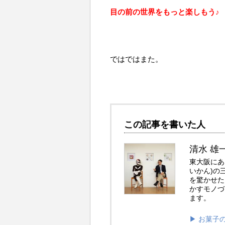
目の前の世界をもっと楽しもう♪
ではではまた。
この記事を書いた人
清水 雄
東大阪にあ
いかん)の
を驚かせた
かすモノづ
ます。
▶︎ お菓