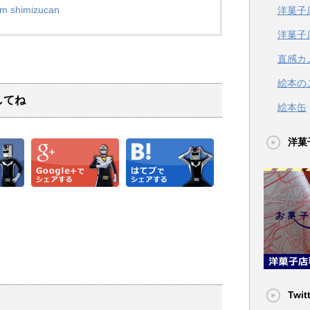
am shimizucan
洋菓子
洋菓子
直感カ
絵本の
してね
絵本缶
洋菓
Twit