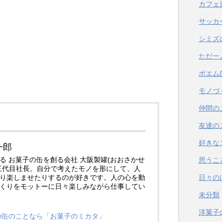
カフェ
サッカ
シミズ
ただ一
ポエム
モノづ
仲間の
友達の
好きな
一郎
る お菓子の缶を創る会社 大阪製罐(おおさかせ
思うこ
三代目社長。自分で考えたモノを形にして、人
り楽しませたりするのが好きです。人の心を動
日々の
くりをモットーに日々楽しみながら仕事してい
未分類
洋菓子
子の缶のことなら「お菓子のミカタ」