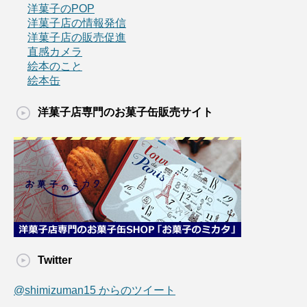
洋菓子のPOP
洋菓子店の情報発信
洋菓子店の販売促進
直感カメラ
絵本のこと
絵本缶
洋菓子店専門のお菓子缶販売サイト
Twitter
@shimizuman15 からのツイート