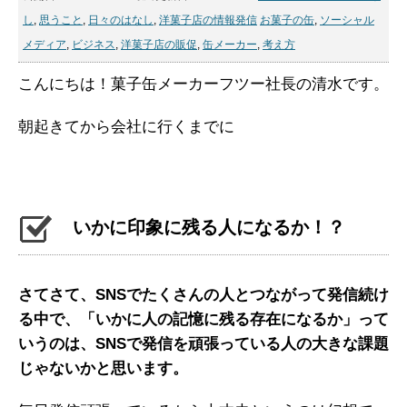
し
,
思うこと
,
日々のはなし
,
洋菓子店の情報発信
お菓子の缶
,
ソーシャル
メディア
,
ビジネス
,
洋菓子店の販促
,
缶メーカー
,
考え方
こんにちは！菓子缶メーカーフツー社長の清水です。
朝起きてから会社に行くまでに
いかに印象に残る人になるか！？
さてさて、SNSでたくさんの人とつながって発信続け
る中で、「いかに人の記憶に残る存在になるか」って
いうのは、SNSで発信を頑張っている人の大きな課題
じゃないかと思います。