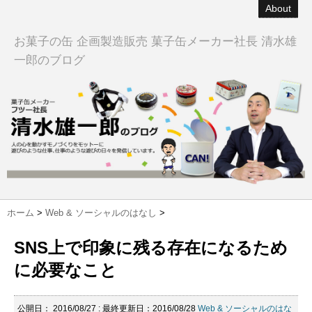
About
お菓子の缶 企画製造販売 菓子缶メーカー社長 清水雄
一郎のブログ
ホーム
>
Web & ソーシャルのはなし
>
SNS上で印象に残る存在になるため
に必要なこと
公開日：
2016/08/27
: 最終更新日：2016/08/28
Web & ソーシャルのはな