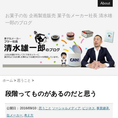
About
お菓子の缶 企画製造販売 菓子缶メーカー社長 清水雄
一郎のブログ
ホーム
>
思うこと
>
段階ってものがあるのだと思う
公開日：
2016/09/10
:
思うこと
ソーシャルメディア
,
ビジネス
,
事業継承
,
缶メーカー
,
考え方