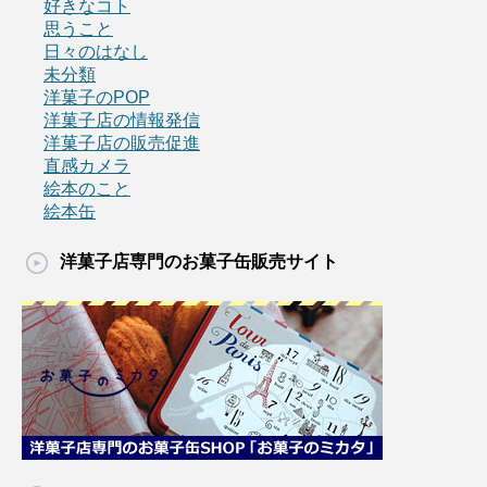
好きなコト
思うこと
日々のはなし
未分類
洋菓子のPOP
洋菓子店の情報発信
洋菓子店の販売促進
直感カメラ
絵本のこと
絵本缶
洋菓子店専門のお菓子缶販売サイト