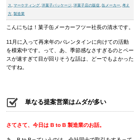
ス
,
マーケティング
,
洋菓子パッケージ
,
洋菓子店の販促
,
缶メーカー
,
考え
方
,
製造業
こんにちは！菓子缶メーカーフツー社長の清水です。
11月に入って再来年のバレンタインに向けての活動
を模索中です。って、あ、季節感なさすぎるのとペー
スが速すぎて目が回りそうな話は、どーでもよかった
ですね。
単なる提案営業はムダが多い
さてさて、今日は B to B 製造業のお話。
あ、B to Bっていうのは、会社同士で取引をするって