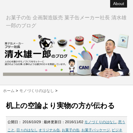
About
お菓子の缶 企画製造販売 菓子缶メーカー社長 清水雄
一郎のブログ
ホーム
>
モノづくりのはなし
>
机上の空論より実物の方が伝わる
公開日：
2016/10/29
: 最終更新日：2016/11/02
モノづくりのはなし
,
思う
こと
,
日々のはなし
オリジナル缶
,
お菓子の缶
,
お菓子パッケージ
,
ビジネ