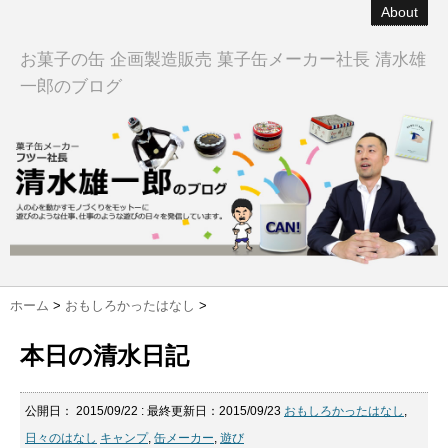
About
お菓子の缶 企画製造販売 菓子缶メーカー社長 清水雄
一郎のブログ
ホーム
>
おもしろかったはなし
>
本日の清水日記
公開日：
2015/09/22
: 最終更新日：2015/09/23
おもしろかったはなし
,
日々のはなし
キャンプ
,
缶メーカー
,
遊び