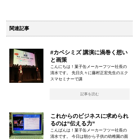
関連記事
#カベシミズ 講演に渦巻く想い
と画策
こんにちは！菓子缶メーカーフツー社長の
清水です。 先日久々に藤村正宏先生のエク
スマセミナーで講
記事を読む
これからのビジネスに求められ
るのは”伝える力”
こんばんは！菓子缶メーカーフツー社長の
清水です。 今日は朝から子供の幼稚園の面