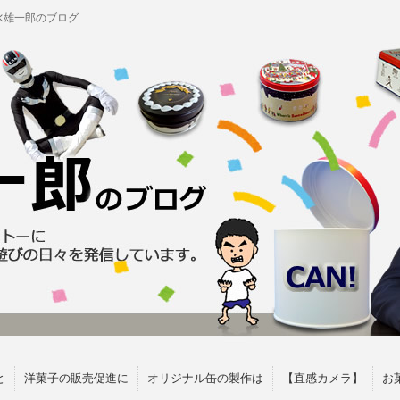
水雄一郎のブログ
と
洋菓子の販売促進に
オリジナル缶の製作は
【直感カメラ】
お