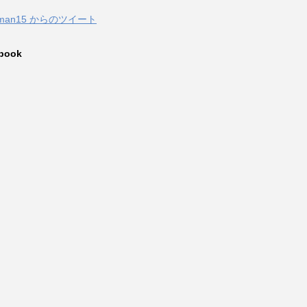
zuman15 からのツイート
book