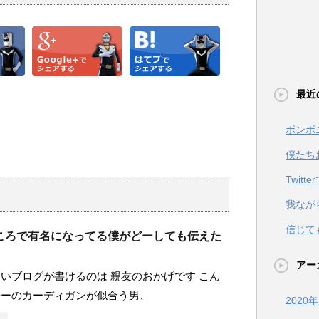
最近
ボンボ
僕たち
Twit
我なが
信じて
ころで有名になってる僕がどーしても伝えた
アー
いブログが書けるのは 親友のおかげです こん
ルーのカーディガンが似合う男、
2020