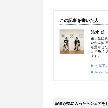
この記事を書いた人
清水 雄
東大阪にあ
いかん)の
を驚かせた
かすモノづ
ます。
▶︎ お菓
▶︎ Instagr
記事が気に入ったらシェアを