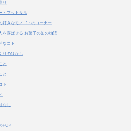
巡り
ー・フットサル
の好きなモノゴトのコーナー
人を喜ばせる お菓子の缶の物語
的なコト
くりのはなし
こと
こと
コト
と
はなし
のPOP