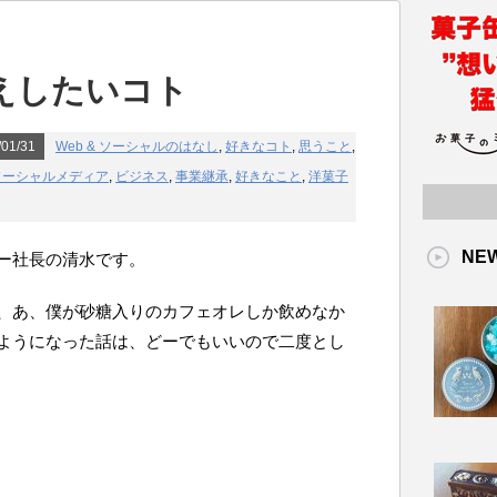
えしたいコト
01/31
Web & ソーシャルのはなし
,
好きなコト
,
思うこと
,
ソーシャルメディア
,
ビジネス
,
事業継承
,
好きなこと
,
洋菓子
NE
ー社長の清水です。
、あ、僕が砂糖入りのカフェオレしか飲めなか
ようになった話は、どーでもいいので二度とし