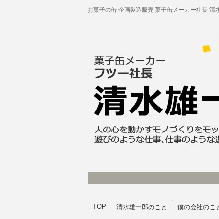
お菓子の缶 企画製造販売 菓子缶メーカー社長 清
TOP
清水雄一郎のこと
僕の会社のこ