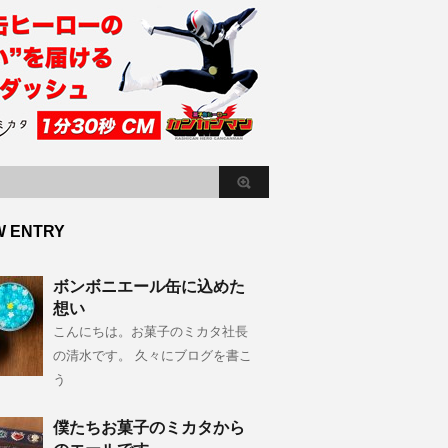
W ENTRY
ボンボニエール缶に込めた
想い
こんにちは。お菓子のミカタ社長
の清水です。 久々にブログを書こ
う
僕たちお菓子のミカタから