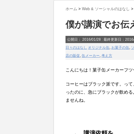
ホーム
>
Web & ソーシャルのはなし
>
僕が講演でお伝
公開日：
2016/01/28
: 最終更新日：2016/
日々のはなし
オリジナル缶
,
お菓子の缶
,
店の販促
,
缶メーカー
,
考え方
こんにちは！菓子缶メーカーフツ
コーヒーはブラック派です。って
ったのに、急にブラックが飲める
ませんね。
講演依頼を