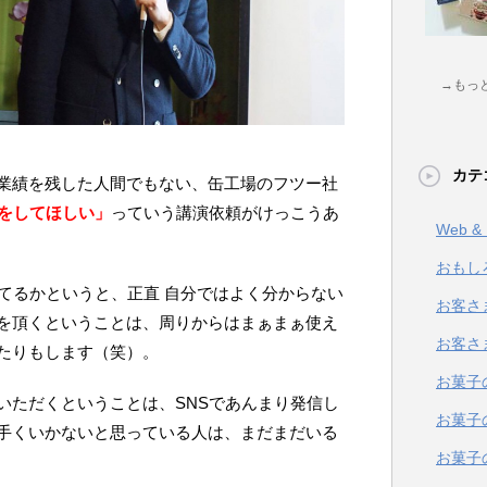
→もっ
カテ
業績を残した人間でもない、缶工場のフツー社
話をしてほしい」
っていう講演依頼がけっこうあ
Web 
おもし
せてるかというと、正直 自分ではよく分からない
お客さ
を頂くということは、周りからはまぁまぁ使え
お客さ
たりもします（笑）。
お菓子
いただくということは、SNSであんまり発信し
お菓子
手くいかないと思っている人は、まだまだいる
お菓子