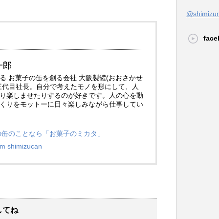
@shimi
face
一郎
る お菓子の缶を創る会社 大阪製罐(おおさかせ
三代目社長。自分で考えたモノを形にして、人
り楽しませたりするのが好きです。人の心を動
くりをモットーに日々楽しみながら仕事してい
子の缶のことなら「お菓子のミカタ」
am shimizucan
してね