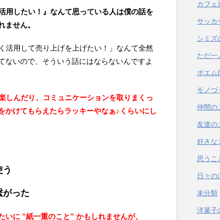
カフェ
く活用したい！』なんて思っている人は僕の話を
サッカ
れません。
シミズ
手く活用して売り上げを上げたい！」なんて全然
ただ一
てないので、そういう話にはならないんですよ
ポエム
モノづ
、楽しんだり、コミュニケーションを取りまくっ
仲間の
をかけてもらえたらラッキーやなぁ♪くらいにし
友達の
好きな
思うこ
使う
日々の
繋がった
未分類
洋菓子
いに ”紙一重のこと” かもしれませんが、