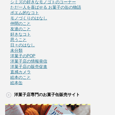
シミズの好きなモノゴトのコーナー
ただ一人を喜ばせる お菓子の缶の物語
ポエム的なコト
モノづくりのはなし
仲間のこと
友達のこと
好きなコト
思うこと
日々のはなし
未分類
洋菓子のPOP
洋菓子店の情報発信
洋菓子店の販売促進
直感カメラ
絵本のこと
絵本缶
洋菓子店専門のお菓子缶販売サイト