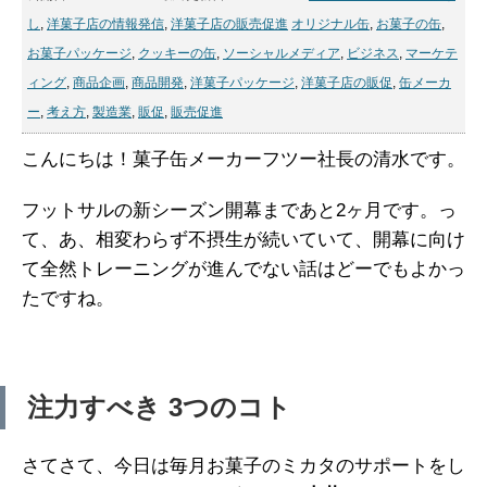
し
,
洋菓子店の情報発信
,
洋菓子店の販売促進
オリジナル缶
,
お菓子の缶
,
お菓子パッケージ
,
クッキーの缶
,
ソーシャルメディア
,
ビジネス
,
マーケテ
ィング
,
商品企画
,
商品開発
,
洋菓子パッケージ
,
洋菓子店の販促
,
缶メーカ
ー
,
考え方
,
製造業
,
販促
,
販売促進
こんにちは！菓子缶メーカーフツー社長の清水です。
フットサルの新シーズン開幕まであと2ヶ月です。っ
て、あ、相変わらず不摂生が続いていて、開幕に向け
て全然トレーニングが進んでない話はどーでもよかっ
たですね。
注力すべき 3つのコト
さてさて、今日は毎月お菓子のミカタのサポートをし