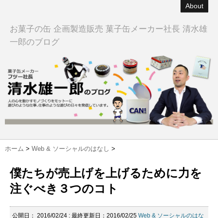
About
お菓子の缶 企画製造販売 菓子缶メーカー社長 清水雄
一郎のブログ
ホーム
>
Web & ソーシャルのはなし
>
僕たちが売上げを上げるために力を
注ぐべき３つのコト
公開日：
2016/02/24
: 最終更新日：2016/02/25
Web & ソーシャルのはな