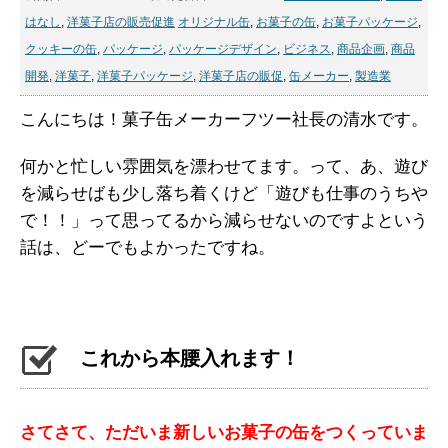
はなし
,
洋菓子店の販売促進
オリジナル缶
,
お菓子の缶
,
お菓子パッケージ
,
クッキーの缶
,
パッケージ
,
パッケージデザイン
,
ビジネス
,
商品企画
,
商品
開発
,
洋菓子
,
洋菓子パッケージ
,
洋菓子店の販促
,
缶メーカー
,
製造業
こんにちは！菓子缶メーカーフツー社長の清水です。
何かと忙しい雰囲気を漂わせてます。って、あ、遊び
を減らせばも少し落ち着くけど「遊びも仕事のうちや
で！！」って思ってるから減らせないのですよという
話は、どーでもよかったですね。
これから本腰入れます！
さてさて、ただいま新しいお菓子の缶をつくっていま