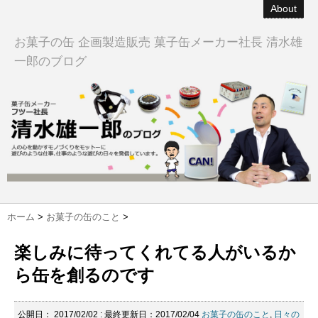
About
お菓子の缶 企画製造販売 菓子缶メーカー社長 清水雄
一郎のブログ
ホーム
>
お菓子の缶のこと
>
楽しみに待ってくれてる人がいるか
ら缶を創るのです
公開日：
2017/02/02
: 最終更新日：2017/02/04
お菓子の缶のこと
,
日々の