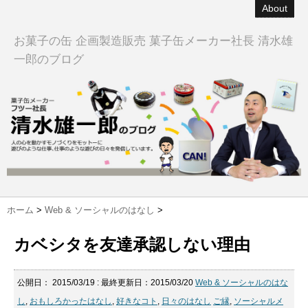
About
お菓子の缶 企画製造販売 菓子缶メーカー社長 清水雄
一郎のブログ
ホーム
>
Web & ソーシャルのはなし
>
カベシタを友達承認しない理由
公開日：
2015/03/19
: 最終更新日：2015/03/20
Web & ソーシャルのはな
し
,
おもしろかったはなし
,
好きなコト
,
日々のはなし
ご縁
,
ソーシャルメ