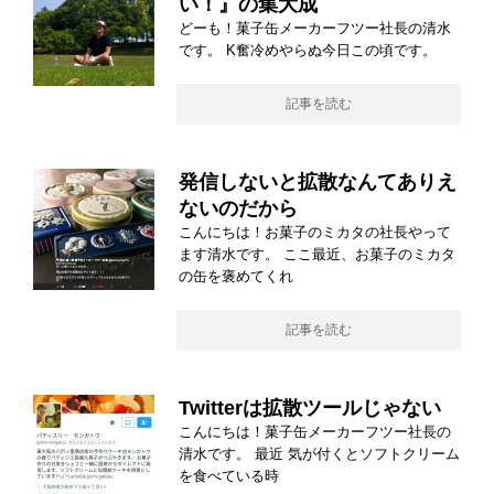
い！』の集大成
どーも！菓子缶メーカーフツー社長の清水
です。 K奮冷めやらぬ今日この頃です。
記事を読む
発信しないと拡散なんてありえ
ないのだから
こんにちは！お菓子のミカタの社長やって
ます清水です。 ここ最近、お菓子のミカタ
の缶を褒めてくれ
記事を読む
Twitterは拡散ツールじゃない
こんにちは！菓子缶メーカーフツー社長の
清水です。 最近 気が付くとソフトクリーム
を食べている時