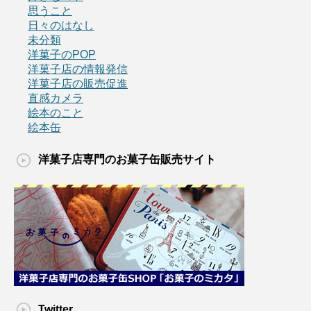
思うこと
日々のはなし
未分類
洋菓子のPOP
洋菓子店の情報発信
洋菓子店の販売促進
直感カメラ
絵本のこと
絵本缶
洋菓子店専門のお菓子缶販売サイト
Twitter