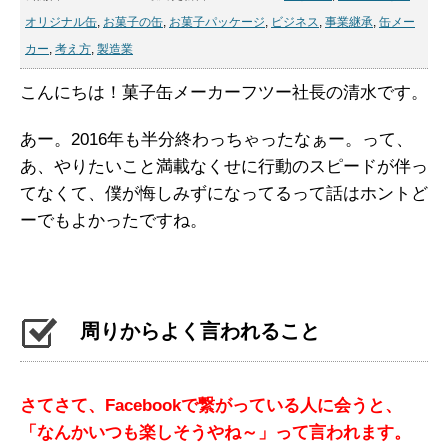
オリジナル缶
,
お菓子の缶
,
お菓子パッケージ
,
ビジネス
,
事業継承
,
缶メー
カー
,
考え方
,
製造業
こんにちは！菓子缶メーカーフツー社長の清水です。
あー。2016年も半分終わっちゃったなぁー。って、
あ、やりたいこと満載なくせに行動のスピードが伴っ
てなくて、僕が悔しみずになってるって話はホントど
ーでもよかったですね。
周りからよく言われること
さてさて、Facebookで繋がっている人に会うと、
「なんかいつも楽しそうやね～」って言われます。