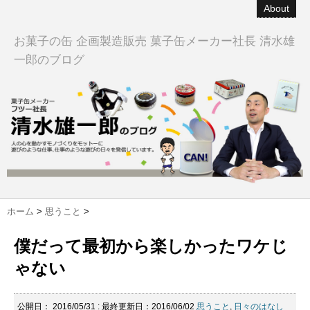
About
お菓子の缶 企画製造販売 菓子缶メーカー社長 清水雄
一郎のブログ
ホーム
>
思うこと
>
僕だって最初から楽しかったワケじ
ゃない
公開日：
2016/05/31
: 最終更新日：2016/06/02
思うこと
,
日々のはなし