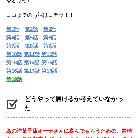
をどうぞ♪
ココまでのお話はコチラ！！
第1話
第2話
第3話
第4話
第5話
第6話
第7話
第8話
第9話
第10話
第11話
第12話
第13話
第14話
第15話
第16話
第17話
第18話
第19話
どうやって届けるか考えていなかっ
た
あの洋菓子店オーナさんに喜んでもらうための、素晴