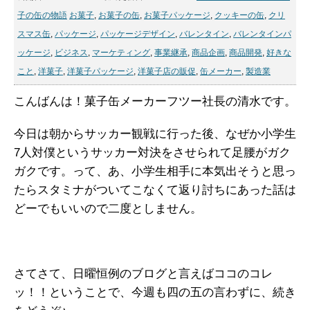
子の缶の物語
お菓子
,
お菓子の缶
,
お菓子パッケージ
,
クッキーの缶
,
クリ
スマス缶
,
パッケージ
,
パッケージデザイン
,
バレンタイン
,
バレンタインパ
ッケージ
,
ビジネス
,
マーケティング
,
事業継承
,
商品企画
,
商品開発
,
好きな
こと
,
洋菓子
,
洋菓子パッケージ
,
洋菓子店の販促
,
缶メーカー
,
製造業
こんばんは！菓子缶メーカーフツー社長の清水です。
今日は朝からサッカー観戦に行った後、なぜか小学生
7人対僕というサッカー対決をさせられて足腰がガク
ガクです。って、あ、小学生相手に本気出そうと思っ
たらスタミナがついてこなくて返り討ちにあった話は
どーでもいいので二度としません。
さてさて、日曜恒例のブログと言えばココのコレ
ッ！！ということで、今週も四の五の言わずに、続き