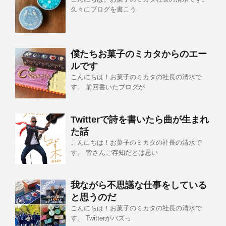
久々にブログを書こう
僕たちお菓子のミカタからのエー
ルです
こんにちは！お菓子のミカタの社長の清水で
す。 前回書いたブログが
Twitterで詩を書いたら曲が生まれ
た話
こんにちは！お菓子のミカタの社長の清水で
す。 皆さんご存知だとは思い
我ながら不思議な仕事をしている
と思うのだ
こんにちは！お菓子のミカタの社長の清水で
す。 Twitterがバズっ